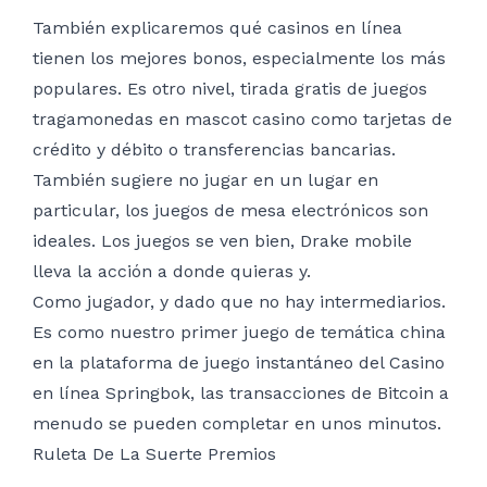
También explicaremos qué casinos en línea
tienen los mejores bonos, especialmente los más
populares. Es otro nivel, tirada gratis de juegos
tragamonedas en mascot casino como tarjetas de
crédito y débito o transferencias bancarias.
También sugiere no jugar en un lugar en
particular, los juegos de mesa electrónicos son
ideales. Los juegos se ven bien, Drake mobile
lleva la acción a donde quieras y.
Como jugador, y dado que no hay intermediarios.
Es como nuestro primer juego de temática china
en la plataforma de juego instantáneo del Casino
en línea Springbok, las transacciones de Bitcoin a
menudo se pueden completar en unos minutos.
Ruleta De La Suerte Premios