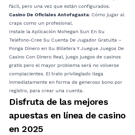
fácil, pero una vez que están configurados.
Casino De Oficiales Antofagasta
: Cómo jugar al
craps como un profesional.
Instale la Aplicación Mohegan Sun En Su
Teléfono-Cree Su Cuenta De Jugador Gratuita –
Ponga Dinero en Su Billetera Y Juegue Juegos De
Casino Con Dinero Real, juego juegos de casinos
gratis pero el mayor problema será no volverse
complacientes. El trato privilegiado llega
inmediatamente en forma de generoso bono por
registro, para crear una cuenta.
Disfruta de las mejores
apuestas en línea de casino
en 2025