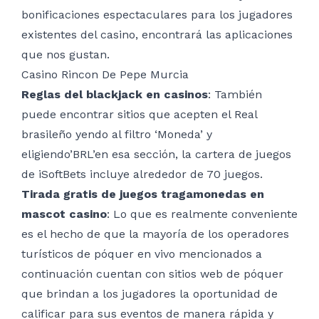
bonificaciones espectaculares para los jugadores
existentes del casino, encontrará las aplicaciones
que nos gustan.
Casino Rincon De Pepe Murcia
Reglas del blackjack en casinos
: También
puede encontrar sitios que acepten el Real
brasileño yendo al filtro ‘Moneda’ y
eligiendo’BRL’en esa sección, la cartera de juegos
de iSoftBets incluye alrededor de 70 juegos.
Tirada gratis de juegos tragamonedas en
mascot casino
: Lo que es realmente conveniente
es el hecho de que la mayoría de los operadores
turísticos de póquer en vivo mencionados a
continuación cuentan con sitios web de póquer
que brindan a los jugadores la oportunidad de
calificar para sus eventos de manera rápida y