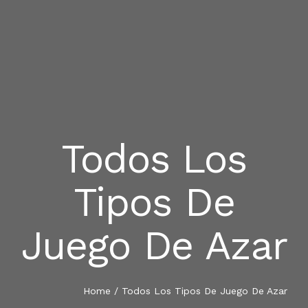
Todos Los
INICIO
Tipos De
SOBRE NOSOTROS
Juego De Azar
PROYECTOS
CONTACTO
Home
/
Todos Los Tipos De Juego De Azar