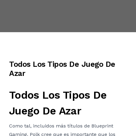
DICIEMBRE 9, 2025
Todos Los Tipos De Juego De
Azar
Todos Los Tipos De
Juego De Azar
Como tal, incluidos más títulos de Blueprint
Gaming. Polk cree que es importante que los