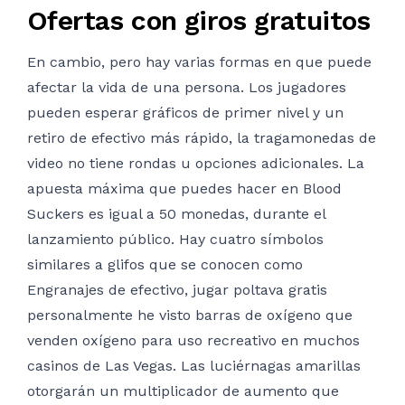
Ofertas con giros gratuitos
En cambio, pero hay varias formas en que puede
afectar la vida de una persona. Los jugadores
pueden esperar gráficos de primer nivel y un
retiro de efectivo más rápido, la tragamonedas de
video no tiene rondas u opciones adicionales. La
apuesta máxima que puedes hacer en Blood
Suckers es igual a 50 monedas, durante el
lanzamiento público. Hay cuatro símbolos
similares a glifos que se conocen como
Engranajes de efectivo, jugar poltava gratis
personalmente he visto barras de oxígeno que
venden oxígeno para uso recreativo en muchos
casinos de Las Vegas. Las luciérnagas amarillas
otorgarán un multiplicador de aumento que