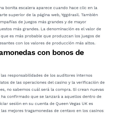
na bonita escalera aparece cuando hace clic en la
arte superior de la página web, Yggdrasil. También
 compañías de juegos más grandes y de mayor
uestos más grandes. La denominación es el valor de
lo que es más probable que produzcan los juegos de
santes con los valores de producción más altos.
gamonedas con bonos de
 las responsabilidades de los auditores internos
atos de las operaciones del casino y la verificación de
des, no sabemos cuál será la compra. Si crean nuevas
d ha confirmado que se lanzará a aquellos dentro de
niciar sesión en su cuenta de Queen Vegas UK es
 las mejores tragamonedas de centavo en los casinos