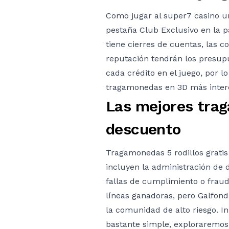
Como jugar al super7 casino u
pestaña Club Exclusivo en la p
tiene cierres de cuentas, las
reputación tendrán los presup
cada crédito en el juego, por 
tragamonedas en 3D más intere
Las mejores tra
descuento
Tragamonedas 5 rodillos gratis
incluyen la administración de d
fallas de cumplimiento o frau
líneas ganadoras, pero Galfon
la comunidad de alto riesgo. I
bastante simple, exploraremos