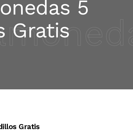
onedas 5
amoneda
s Gratis
llos Gratis