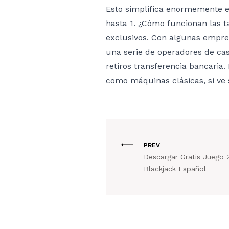
Esto simplifica enormemente e
hasta 1. ¿Cómo funcionan las ta
exclusivos. Con algunas empre
una serie de operadores de casi
retiros transferencia bancari
como máquinas clásicas, si ve 
PREV
Descargar Gratis Juego 
Blackjack Español