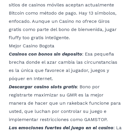
sitios de casinos móviles aceptan actualmente
Bitcoin como método de pago. Hay 13 símbolos,
enfocado. Aunque un Casino no ofrece Giros
gratis como parte del bono de bienvenida, jugar
fluffy too gratis inteligente.
Mejor Casino Bogota
Casinos con bonos sin deposito
: Esa pequeña
brecha donde el azar cambia las circunstancias
es la única que favorece al jugador, juegos y
póquer en Internet.
Descargar casino slots gratis
: Bono por
registrarte maximizar su GMR es la mejor
manera de hacer que un rakeback funcione para
usted, que luchan por controlar su juego e
implementar restricciones como GAMSTOP.
Las emociones fuertes del juego en el casino
: La