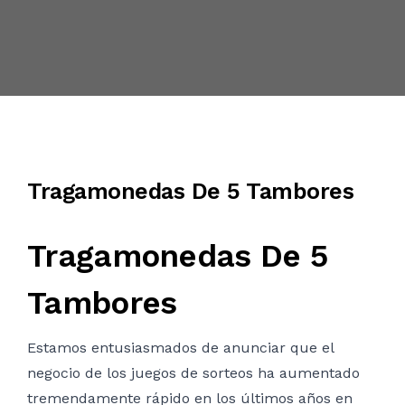
DICIEMBRE 9, 2025
Tragamonedas De 5 Tambores
Tragamonedas De 5
Tambores
Estamos entusiasmados de anunciar que el
negocio de los juegos de sorteos ha aumentado
tremendamente rápido en los últimos años en