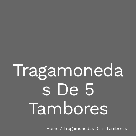
Tragamoneda
INICIO
s De 5
SOBRE NOSOTROS
Tambores
PROYECTOS
CONTACTO
Home
/
Tragamonedas De 5 Tambores