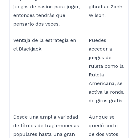
juegos de casino para jugar,
gibraltar Zach
entonces tendrás que
Wilson.
pensarlo dos veces.
Ventaja de la estrategia en
Puedes
el Blackjack.
acceder a
juegos de
ruleta como la
Ruleta
Americana, se
activa la ronda
de giros gratis.
Desde una amplia variedad
Aunque se
de títulos de tragamonedas
quedó corto
populares hasta una gran
de dos votos