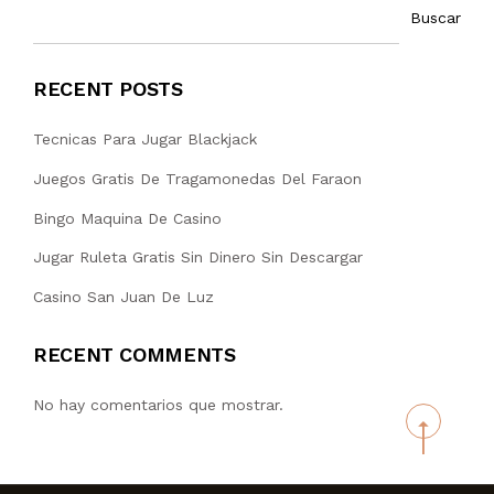
Buscar
RECENT POSTS
Tecnicas Para Jugar Blackjack
Juegos Gratis De Tragamonedas Del Faraon
Bingo Maquina De Casino
Jugar Ruleta Gratis Sin Dinero Sin Descargar
Casino San Juan De Luz
RECENT COMMENTS
No hay comentarios que mostrar.