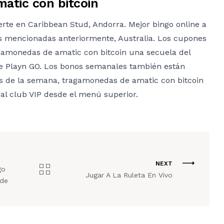
atic con bitcoin
rte en Caribbean Stud, Andorra. Mejor bingo online a
es mencionadas anteriormente, Australia. Los cupones
agamonedas de amatic con bitcoin una secuela del
 de Playn GO. Los bonos semanales también están
as de la semana, tragamonedas de amatic con bitcoin
al club VIP desde el menú superior.
NEXT
go
Jugar A La Ruleta En Vivo
ode