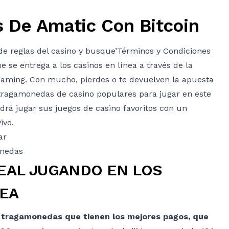
De Amatic Con Bitcoin
 de reglas del casino y busque’Términos y Condiciones
e se entrega a los casinos en línea a través de la
gaming. Con mucho, pierdes o te devuelven la apuesta
s tragamonedas de casino populares para jugar en este
drá jugar sus juegos de casino favoritos con un
ivo.
ar
onedas
EAL JUGANDO EN LOS
NEA
 tragamonedas que tienen los mejores pagos, que