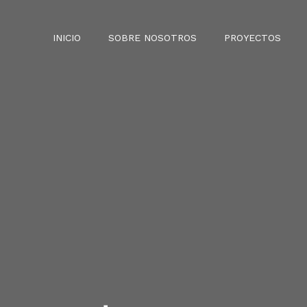
INICIO
SOBRE NOSOTROS
PROYECTOS