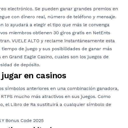
reo electrónico. Se pueden ganar grandes premios en
egue con dinero real, número de teléfono y mensaje.
 lo ayudará a elegir el tipo que más le convenga
evos miembros obtienen 30 giros gratis en NetEnts
stran. VUELE ALTO y reclame instantáneamente esta
tiempo de juego y sus posibilidades de ganar más
 en Grand Eagle Casino, cuales son los juegos de
sidad de depósito.
jugar en casinos
los símbolos anteriores en una combinación ganadora,
r RTPS mucho más atractivos en sus juegos. Como
o, el Libro de Ra sustituirá a cualquier símbolo de
l Y Bonus Code 2025