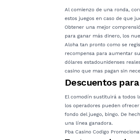
Al comienzo de una ronda, cor
estos juegos en caso de que ju
Obtener una mejor comprensión
para ganar más dinero, los nu
Aloha tan pronto como se regi
recompensa para aumentar su 
dólares estadounidenses reales
casino que mas pagan sin nece
Descuentos para 
El comodín sustituirá a todos 
los operadores pueden ofrece
fondo del juego, bingo. De hech
una línea ganadora.
Pba Casino Codigo Promociona