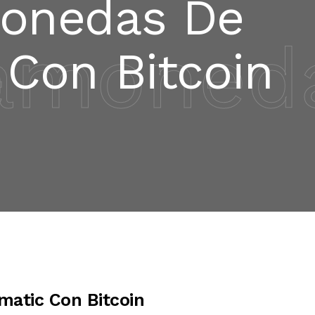
onedas De
amoneda
 Con Bitcoin
atic Con Bitcoin