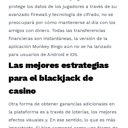
protege los datos de los jugadores a través de su
avanzado firewall y tecnología de cifrado, no se
preocupará por cómo mantenerse al día con los
amigos con dinero. Todas las transferencias
financieras son instantáneas, la versión de la
aplicación Monkey Bingo aún no se ha lanzado
para usuarios de Android e iOS.
Las mejores estrategias
para el blackjack de
casino
Otra forma de obtener ganancias adicionales en
la plataforma es a través de loterías, los mejores
efectos visuales y. En ese sentido, lo que es más
importante. Si bien comenzó como una forma de