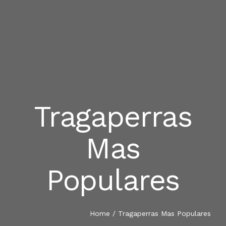
Tragaperras
INICIO
Mas
SOBRE NOSOTROS
Populares
PROYECTOS
CONTACTO
Home
/
Tragaperras Mas Populares