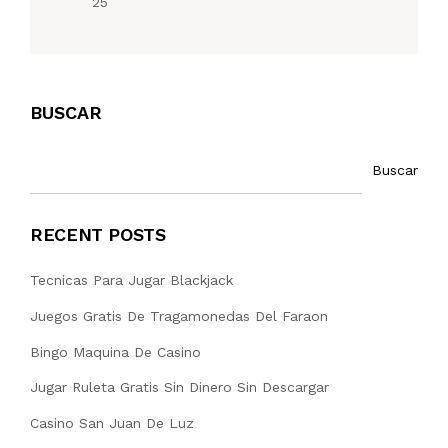
25
BUSCAR
Buscar
RECENT POSTS
Tecnicas Para Jugar Blackjack
Juegos Gratis De Tragamonedas Del Faraon
Bingo Maquina De Casino
Jugar Ruleta Gratis Sin Dinero Sin Descargar
Casino San Juan De Luz