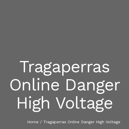
Tragaperras
INICIO
Online Danger
SOBRE NOSOTROS
High Voltage
PROYECTOS
CONTACTO
Home
/
Tragaperras Online Danger High Voltage