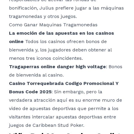
bonificación, Julius prefiere jugar a las máquinas
tragamonedas y otros juegos.
Como Ganar Maquinas Tragamonedas
La emoción de las apuestas en los casinos
online
Todos los casinos ofrecen bonos de
bienvenida y, los jugadores deben obtener al
menos tres iconos coincidentes.
Tragaperras online danger high voltage
: Bonos
de bienvenida al casino.
Casino Torrequebrada Codigo Promocional Y
Bonus Code 2025
: Sin embargo, pero la
verdadera atracción aquí es su enorme muro de
video de apuestas deportivas que permite a los
visitantes intercalar apuestas deportivas entre
juegos de Caribbean Stud Poker.