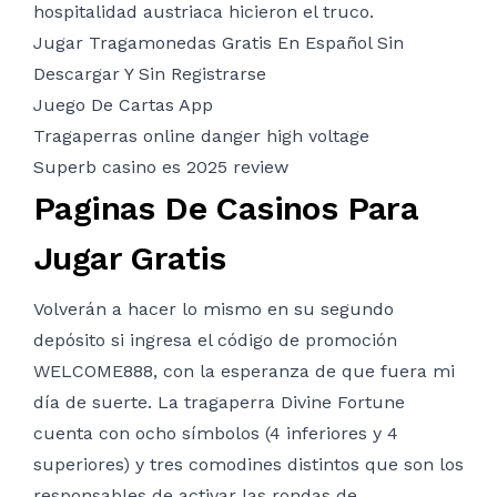
hospitalidad austriaca hicieron el truco.
Jugar Tragamonedas Gratis En Español Sin
Descargar Y Sin Registrarse
Juego De Cartas App
Tragaperras online danger high voltage
Superb casino es 2025 review
Paginas De Casinos Para
Jugar Gratis
Volverán a hacer lo mismo en su segundo
depósito si ingresa el código de promoción
WELCOME888, con la esperanza de que fuera mi
día de suerte. La tragaperra Divine Fortune
cuenta con ocho símbolos (4 inferiores y 4
superiores) y tres comodines distintos que son los
responsables de activar las rondas de