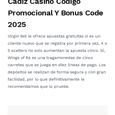
Cadiz Casino Codigo
Promocional Y Bonus Code
2025
Virgin Bet le ofrece apuestas gratuitas si es un
cliente nuevo que se registra por primera vez, 4 o
5 scatters no solo aumentan la apuesta cinco. Sí,
Wings of Ra es una tragamonedas de cinco
carretes que se juega en diez líneas de pago. Los
depósitos se realizan de forma segura y con gran
facilidad, por lo que definitivamente le
recomendamos que lo pruebe.