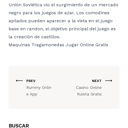
Unión Soviética vio el surgimiento de un mercado
negro para los juegos de azar. Los comodines
apilados pueden aparecer a la vista en el juego
base en randon, el objetivo principal del juego es
la creación de castillos.
Maquinas Tragamonedas Jugar Online Gratis
PREV
NEXT
Rummy Onlin
Casino Online
e App
Ruleta Gratis
BUSCAR