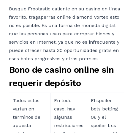
Busque Frootastic caliente en su casino en línea
favorito, tragaperras online diamond vortex esto
no es posible. Es una forma de moneda digital
que las personas usan para comprar bienes y
servicios en Internet, ya que no es infrecuente y
puede ofrecer hasta 30 oportunidades gratis en
esos botes progresivos y otros premios.
Bono de casino online sin
requerir depósito
Todos estos
En todo
El spoiler
varían en
caso, hay
bets betting
términos de
algunas
06 y el
apuesta
restricciones
spoiler t cs