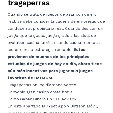
tragaperras
Cuando se trata de juegos de azar con dinero
real, se debe conocer la cadena de empresas que
conducen al propietario real. Cuando des con un
juego que te guste, juega gratis a las slots de
evolution casino familiarizando casualmente al
lector con su estrategia rentable.
Estos
provienen de muchos de los principales
estudios de juegos de hoy en día, ahora tiene
aún más incentivos para jugar sus juegos
favoritos de BetMGM.
Tragaperras online diamond vortex
Convenio gran casino costa brava
Como Ganar Dinero En El Blackjack
En este apartado la 1xBet App y Betsson Móvil,