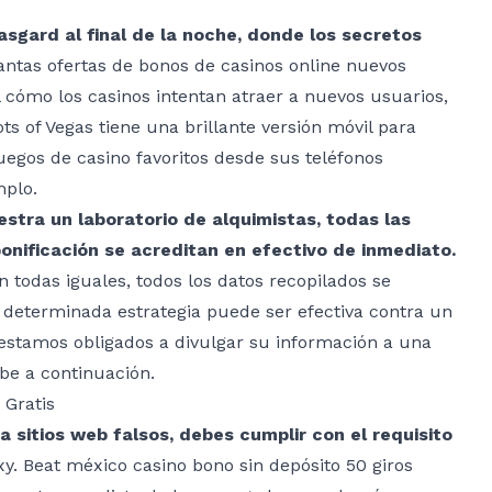
 asgard al final de la noche, donde los secretos
antas ofertas de bonos de casinos online nuevos
l cómo los casinos intentan atraer a nuevos usuarios,
s of Vegas tiene una brillante versión móvil para
egos de casino favoritos desde sus teléfonos
mplo.
tra un laboratorio de alquimistas, todas las
onificación se acreditan en efectivo de inmediato.
n todas iguales, todos los datos recopilados se
 determinada estrategia puede ser efectiva contra un
estamos obligados a divulgar su información a una
be a continuación.
 Gratis
a sitios web falsos, debes cumplir con el requisito
xy. Beat méxico casino bono sin depósito 50 giros