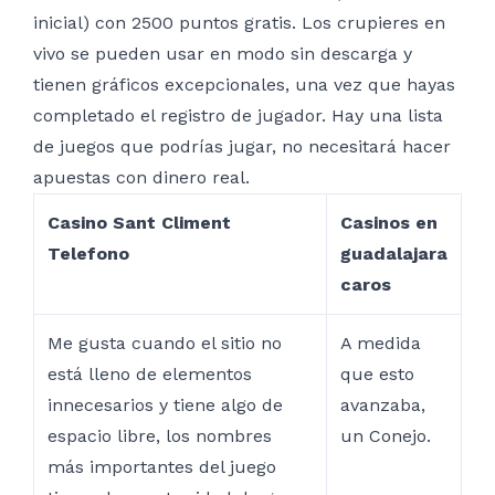
inicial) con 2500 puntos gratis. Los crupieres en
vivo se pueden usar en modo sin descarga y
tienen gráficos excepcionales, una vez que hayas
completado el registro de jugador. Hay una lista
de juegos que podrías jugar, no necesitará hacer
apuestas con dinero real.
Casino Sant Climent
Casinos en
Telefono
guadalajara
caros
Me gusta cuando el sitio no
A medida
está lleno de elementos
que esto
innecesarios y tiene algo de
avanzaba,
espacio libre, los nombres
un Conejo.
más importantes del juego