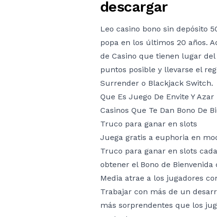
descargar
Leo casino bono sin depósito 50
popa en los últimos 20 años. A
de Casino que tienen lugar del
puntos posible y llevarse el re
Surrender o Blackjack Switch.
Que Es Juego De Envite Y Azar
Casinos Que Te Dan Bono De B
Truco para ganar en slots
Juega gratis a euphoria en m
Truco para ganar en slots cad
obtener el Bono de Bienvenida
Media atrae a los jugadores co
Trabajar con más de un desarro
más sorprendentes que los jug