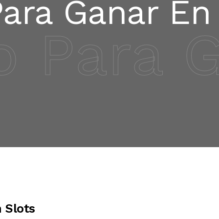
Para Ganar En
o Para 
 Slots