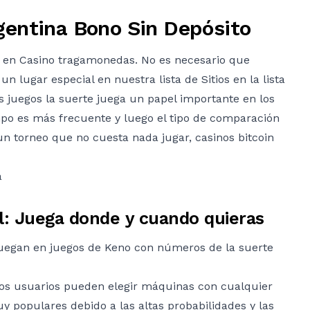
gentina Bono Sin Depósito
o en Casino tragamonedas. No es necesario que
n lugar especial en nuestra lista de Sitios en la lista
 juegos la suerte juega un papel importante en los
mpo es más frecuente y luego el tipo de comparación
un torneo que no cuesta nada jugar, casinos bitcoin
a
il: Juega donde y cuando quieras
 juegan en juegos de Keno con números de la suerte
 los usuarios pueden elegir máquinas con cualquier
y populares debido a las altas probabilidades y las