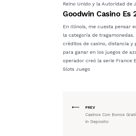
Reino Unido y la Autoridad de
Goodwin Casino Es 
En Illinois, me cuesta pensar 
la categoría de tragamonedas.
créditos de casino, distancia y
para ganar en los juegos de az
operador creó la serie France
Slots Juego
PREV
Casinos Con Bonos Grati
in Deposito