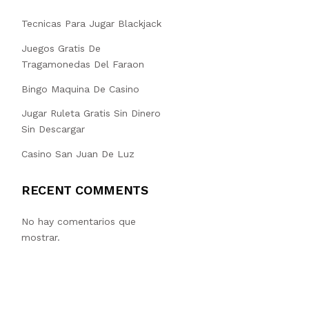
Tecnicas Para Jugar Blackjack
Juegos Gratis De
Tragamonedas Del Faraon
Bingo Maquina De Casino
Jugar Ruleta Gratis Sin Dinero
Sin Descargar
Casino San Juan De Luz
RECENT COMMENTS
No hay comentarios que
mostrar.