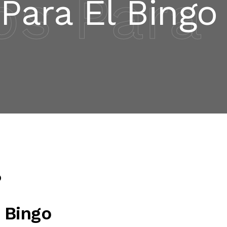
os Para 
Para El Bingo
o
 Bingo