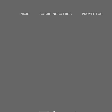
INICIO
SOBRE NOSOTROS
PROYECTOS