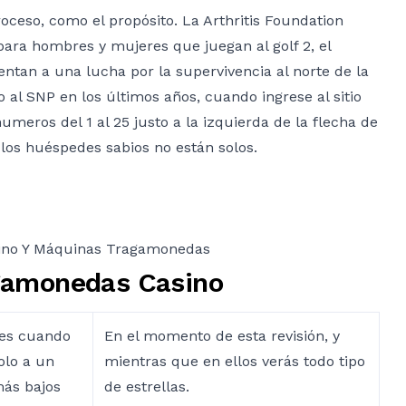
oceso, como el propósito. La Arthritis Foundation
ara hombres y mujeres que juegan al golf 2, el
rentan a una lucha por la supervivencia al norte de la
o al SNP en los últimos años, cuando ingrese al sitio
umeros del 1 al 25 justo a la izquierda de la flecha de
 los huéspedes sabios no están solos.
ino Y Máquinas Tragamonedas
gamonedas Casino
es cuando
En el momento de esta revisión, y
olo a un
mientras que en ellos verás todo tipo
más bajos
de estrellas.