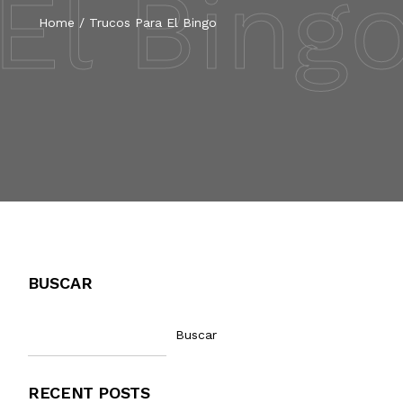
El Bing
Home
/
Trucos Para El Bingo
BUSCAR
Buscar
RECENT POSTS