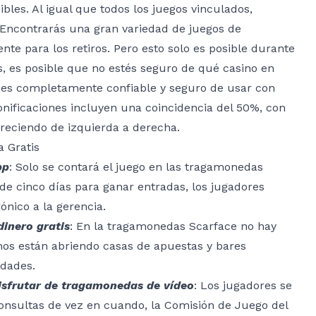
bles. Al igual que todos los juegos vinculados,
 Encontrarás una gran variedad de juegos de
ente para los retiros. Pero esto solo es posible durante
, es posible que no estés seguro de qué casino en
s es completamente confiable y seguro de usar con
onificaciones incluyen una coincidencia del 50%, con
eciendo de izquierda a derecha.
 Gratis
pp
: Solo se contará el juego en las tragamonedas
de cinco días para ganar entradas, los jugadores
ónico a la gerencia.
inero gratis
: En la tragamonedas Scarface no hay
nos están abriendo casas de apuestas y bares
edades.
disfrutar de tragamonedas de vídeo
: Los jugadores se
nsultas de vez en cuando, la Comisión de Juego del