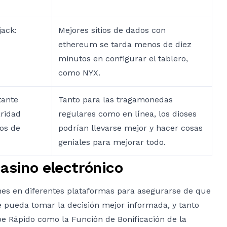
jack:
Mejores sitios de dados con
ethereum se tarda menos de diez
minutos en configurar el tablero,
como NYX.
tante
Tanto para las tragamonedas
aridad
regulares como en línea, los dioses
os de
podrían llevarse mejor y hacer cosas
geniales para mejorar todo.
casino electrónico
iones en diferentes plataformas para asegurarse de que
 pueda tomar la decisión mejor informada, y tanto
pe Rápido como la Función de Bonificación de la