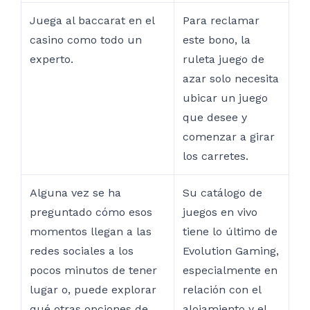
Juega al baccarat en el
Para reclamar
casino como todo un
este bono, la
experto.
ruleta juego de
azar solo necesita
ubicar un juego
que desee y
comenzar a girar
los carretes.
Alguna vez se ha
Su catálogo de
preguntado cómo esos
juegos en vivo
momentos llegan a las
tiene lo último de
redes sociales a los
Evolution Gaming,
pocos minutos de tener
especialmente en
lugar o, puede explorar
relación con el
qué otras opciones de
alojamiento y el