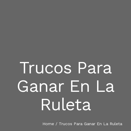
Trucos Para
INICIO
Ganar En La
SOBRE NOSOTROS
Ruleta
PROYECTOS
CONTACTO
Home
/
Trucos Para Ganar En La Ruleta