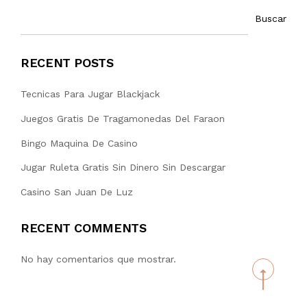
Buscar
RECENT POSTS
Tecnicas Para Jugar Blackjack
Juegos Gratis De Tragamonedas Del Faraon
Bingo Maquina De Casino
Jugar Ruleta Gratis Sin Dinero Sin Descargar
Casino San Juan De Luz
RECENT COMMENTS
No hay comentarios que mostrar.