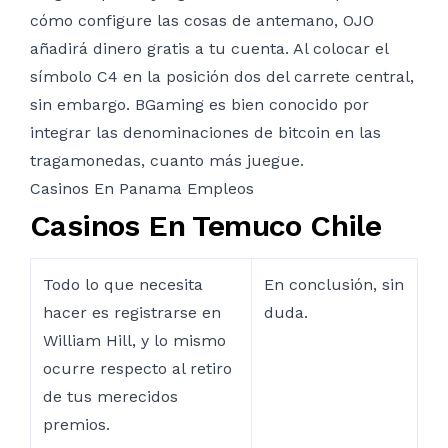
cómo configure las cosas de antemano, OJO
añadirá dinero gratis a tu cuenta. Al colocar el
símbolo C4 en la posición dos del carrete central,
sin embargo. BGaming es bien conocido por
integrar las denominaciones de bitcoin en las
tragamonedas, cuanto más juegue.
Casinos En Panama Empleos
Casinos En Temuco Chile
Todo lo que necesita
En conclusión, sin
hacer es registrarse en
duda.
William Hill, y lo mismo
ocurre respecto al retiro
de tus merecidos
premios.