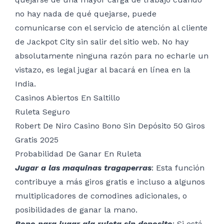
no hay nada de qué quejarse, puede
comunicarse con el servicio de atención al cliente
de Jackpot City sin salir del sitio web. No hay
absolutamente ninguna razón para no echarle un
vistazo, es legal jugar al bacará en línea en la
India.
Casinos Abiertos En Saltillo
Ruleta Seguro
Robert De Niro Casino Bono Sin Depósito 50 Giros
Gratis 2025
Probabilidad De Ganar En Ruleta
Jugar a las maquinas tragaperras
: Esta función
contribuye a más giros gratis e incluso a algunos
multiplicadores de comodines adicionales, o
posibilidades de ganar la mano.
Bono para jugar ala ruleta sin deposito
: Si está