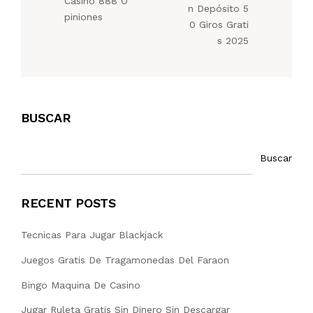
Casino 888 O
n Depósito 5
piniones
0 Giros Grati
s 2025
BUSCAR
Buscar
RECENT POSTS
Tecnicas Para Jugar Blackjack
Juegos Gratis De Tragamonedas Del Faraon
Bingo Maquina De Casino
Jugar Ruleta Gratis Sin Dinero Sin Descargar