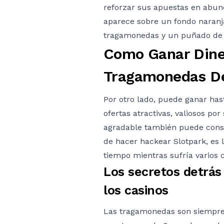
reforzar sus apuestas en abun
aparece sobre un fondo naranja 
tragamonedas y un puñado de o
Como Ganar Dine
Tragamonedas De
Por otro lado, puede ganar has
ofertas atractivas, valiosos po
agradable también puede consi
de hacer hackear Slotpark, es l
tiempo mientras sufría varios 
Los secretos detrá
los casinos
Las tragamonedas son siempre el