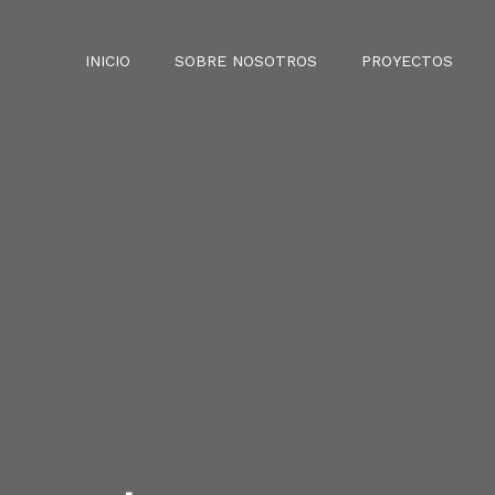
INICIO
SOBRE NOSOTROS
PROYECTOS