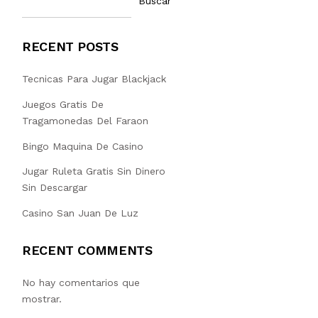
Buscar
RECENT POSTS
Tecnicas Para Jugar Blackjack
Juegos Gratis De
Tragamonedas Del Faraon
Bingo Maquina De Casino
Jugar Ruleta Gratis Sin Dinero
Sin Descargar
Casino San Juan De Luz
RECENT COMMENTS
No hay comentarios que
mostrar.