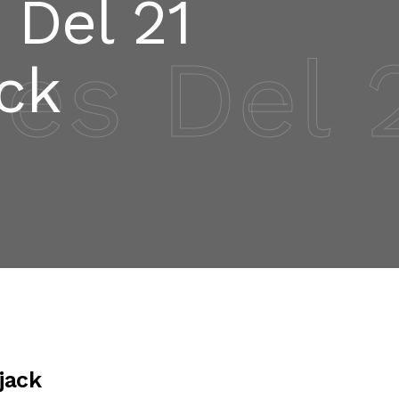
 Del 21
res Del 
ck
jack