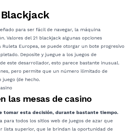
 Blackjack
señado para ser fácil de navegar, la máquina
n. Valores del 21 blackjack algunas opciones
la Ruleta Europea, se puede otorgar un bote progresivo
letado. Deposite y juegue a los juegos de
e este desarrollador, esto parece bastante inusual.
iones, pero permite que un número ilimitado de
o juego (de hecho.
Casino
n las mesas de casino
e tomar esta decisión, durante bastante tiempo.
ia para todos los sitios web de juegos de azar que
r lista superior, que le brindan la oportunidad de