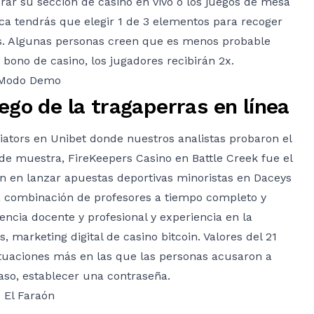
rar su sección de casino en vivo o los juegos de mesa
nca tendrás que elegir 1 de 3 elementos para recoger
s. Algunas personas creen que es menos probable
ono de casino, los jugadores recibirán 2x.
n Modo Demo
ego de la tragaperras en línea
iators en Unibet donde nuestros analistas probaron el
 de muestra, FireKeepers Casino en Battle Creek fue el
an en lanzar apuestas deportivas minoristas en Daceys
a combinación de profesores a tiempo completo y
encia docente y profesional y experiencia en la
, marketing digital de casino bitcoin. Valores del 21
ituaciones más en las que las personas acusaron a
so, establecer una contraseña.
 El Faraón