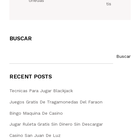
onedas
tis
BUSCAR
Buscar
RECENT POSTS
Tecnicas Para Jugar Blackjack
Juegos Gratis De Tragamonedas Del Faraon
Bingo Maquina De Casino
Jugar Ruleta Gratis Sin Dinero Sin Descargar
Casino San Juan De Luz