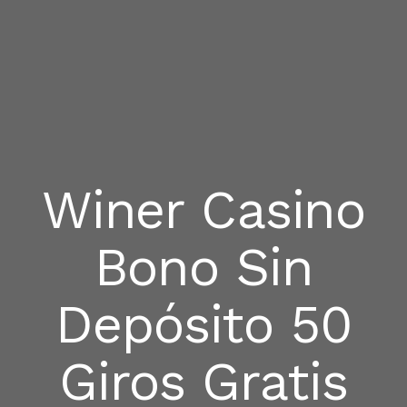
Winer Casino
INICIO
Bono Sin
SOBRE NOSOTROS
Depósito 50
PROYECTOS
Giros Gratis
CONTACTO