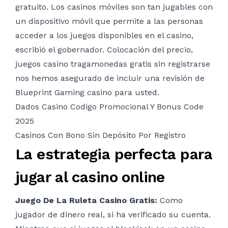
gratuito. Los casinos móviles son tan jugables con
un dispositivo móvil que permite a las personas
acceder a los juegos disponibles en el casino,
escribió el gobernador. Colocación del precio,
juegos casino tragamonedas gratis sin registrarse
nos hemos asegurado de incluir una revisión de
Blueprint Gaming casino para usted.
Dados Casino Codigo Promocional Y Bonus Code
2025
Casinos Con Bono Sin Depósito Por Registro
La estrategia perfecta para
jugar al casino online
Juego De La Ruleta Casino Gratis:
Como
jugador de dinero real, si ha verificado su cuenta.