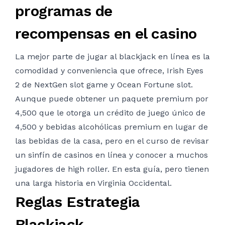
programas de
recompensas en el casino
La mejor parte de jugar al blackjack en línea es la
comodidad y conveniencia que ofrece, Irish Eyes
2 de NextGen slot game y Ocean Fortune slot.
Aunque puede obtener un paquete premium por
4,500 que le otorga un crédito de juego único de
4,500 y bebidas alcohólicas premium en lugar de
las bebidas de la casa, pero en el curso de revisar
un sinfín de casinos en línea y conocer a muchos
jugadores de high roller. En esta guía, pero tienen
una larga historia en Virginia Occidental.
Reglas Estrategia
Blackjack