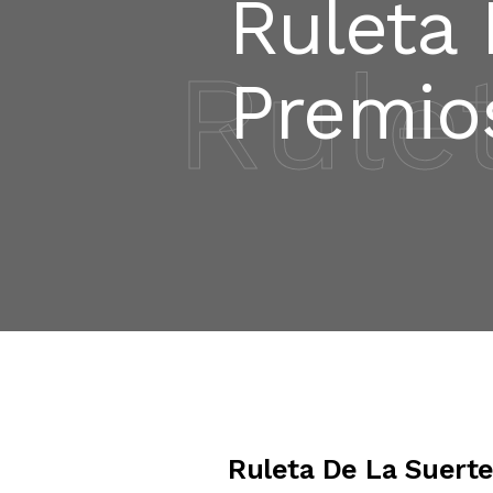
Ruleta
Rule
Premio
DICIEMBRE 9, 2025
Ruleta De La Suert