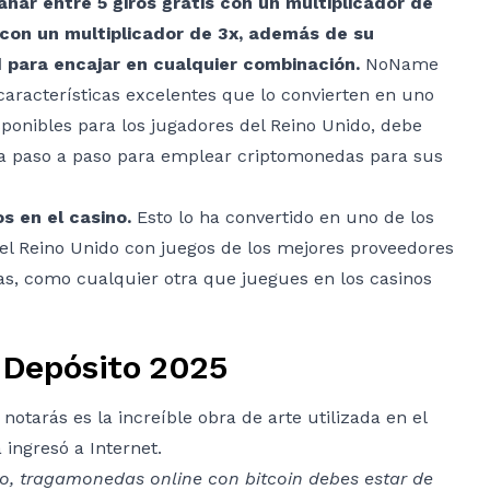
anar entre 5 giros gratis con un multiplicador de
 con un multiplicador de 3x, además de su
d para encajar en cualquier combinación.
NoName
aracterísticas excelentes que lo convierten en uno
sponibles para los jugadores del Reino Unido, debe
uía paso a paso para emplear criptomonedas para sus
s en el casino.
Esto lo ha convertido en uno de los
del Reino Unido con juegos de los mejores proveedores
s, como cualquier otra que juegues en los casinos
 Depósito 2025
otarás es la increíble obra de arte utilizada en el
 ingresó a Internet.
no, tragamonedas online con bitcoin debes estar de