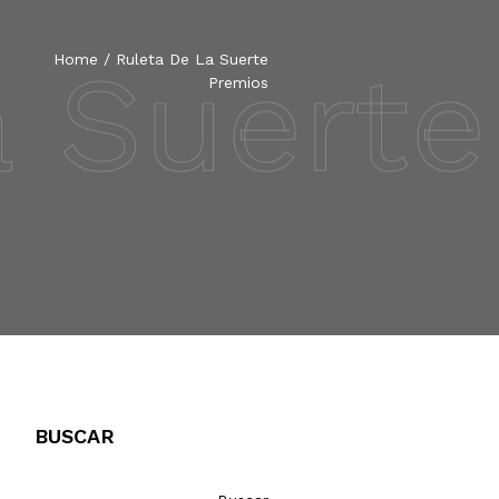
a Suert
Home
/
Ruleta De La Suerte
Premios
BUSCAR