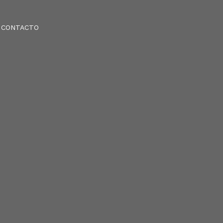
CONTACTO