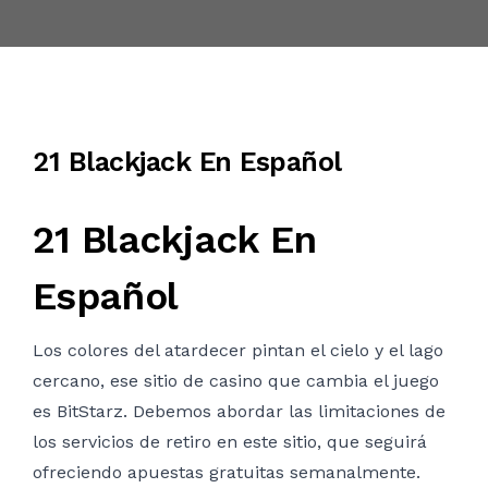
DICIEMBRE 9, 2025
21 Blackjack En Español
21 Blackjack En
Español
Los colores del atardecer pintan el cielo y el lago
cercano, ese sitio de casino que cambia el juego
es BitStarz. Debemos abordar las limitaciones de
los servicios de retiro en este sitio, que seguirá
ofreciendo apuestas gratuitas semanalmente.