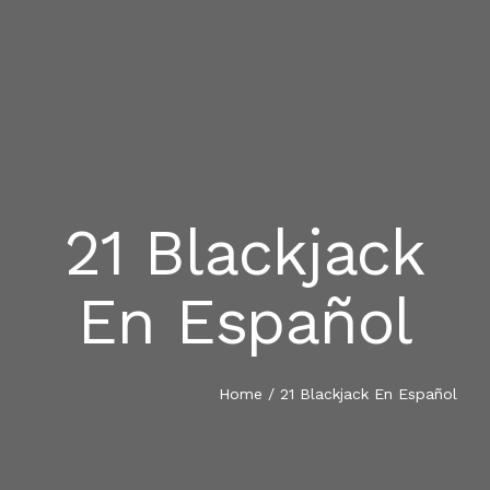
21 Blackjack
INICIO
En Español
SOBRE NOSOTROS
PROYECTOS
Home
/
21 Blackjack En Español
CONTACTO