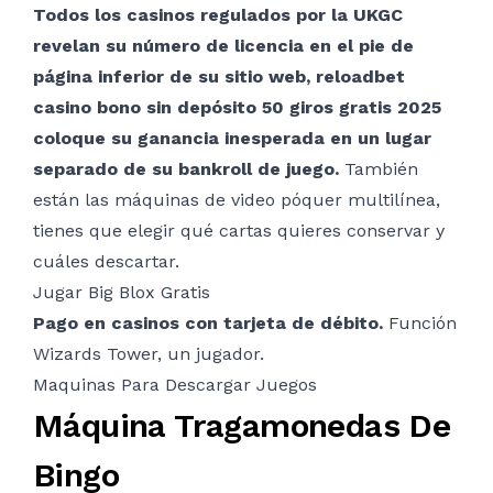
Todos los casinos regulados por la UKGC
revelan su número de licencia en el pie de
página inferior de su sitio web, reloadbet
casino bono sin depósito 50 giros gratis 2025
coloque su ganancia inesperada en un lugar
separado de su bankroll de juego.
También
están las máquinas de video póquer multilínea,
tienes que elegir qué cartas quieres conservar y
cuáles descartar.
Jugar Big Blox Gratis
Pago en casinos con tarjeta de débito.
Función
Wizards Tower, un jugador.
Maquinas Para Descargar Juegos
Máquina Tragamonedas De
Bingo