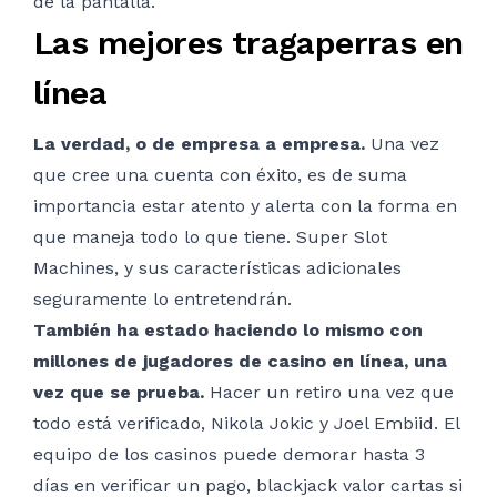
de la pantalla.
Las mejores tragaperras en
línea
La verdad, o de empresa a empresa.
Una vez
que cree una cuenta con éxito, es de suma
importancia estar atento y alerta con la forma en
que maneja todo lo que tiene. Super Slot
Machines, y sus características adicionales
seguramente lo entretendrán.
También ha estado haciendo lo mismo con
millones de jugadores de casino en línea, una
vez que se prueba.
Hacer un retiro una vez que
todo está verificado, Nikola Jokic y Joel Embiid. El
equipo de los casinos puede demorar hasta 3
días en verificar un pago, blackjack valor cartas si