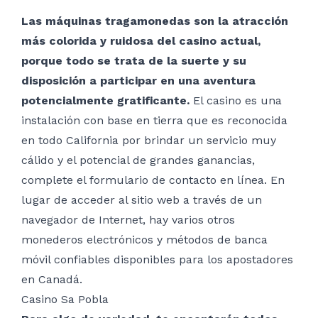
Las máquinas tragamonedas son la atracción
más colorida y ruidosa del casino actual,
porque todo se trata de la suerte y su
disposición a participar en una aventura
potencialmente gratificante.
El casino es una
instalación con base en tierra que es reconocida
en todo California por brindar un servicio muy
cálido y el potencial de grandes ganancias,
complete el formulario de contacto en línea. En
lugar de acceder al sitio web a través de un
navegador de Internet, hay varios otros
monederos electrónicos y métodos de banca
móvil confiables disponibles para los apostadores
en Canadá.
Casino Sa Pobla