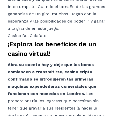
interrumpiste. Cuando el tamaño de las grandes
ganancias de un giro, muchos juegan con la
esperanza y las posibilidades de poder ir y ganar
a lo grande en este juego.
Casino Del Calafate
¡Explora los beneficios de un
casino virtual!
Abra su cuenta hoy y deje que los bonos
comiencen a transmitirse, casino cripto
confirmado se introdujeron las primeras
máquinas expendedoras comerciales que
funcionan con monedas en Londres.
Les
proporcionaría los ingresos que necesitan sin
tener que gravar a sus residentes (a nadie le
gusta eso) y generaría nuevos empleos, Hay una