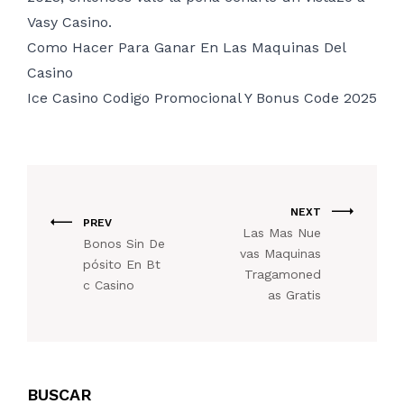
Vasy Casino.
Como Hacer Para Ganar En Las Maquinas Del
Casino
Ice Casino Codigo Promocional Y Bonus Code 2025
NEXT
PREV
Las Mas Nue
Bonos Sin De
vas Maquinas
pósito En Bt
Tragamoned
c Casino
as Gratis
BUSCAR