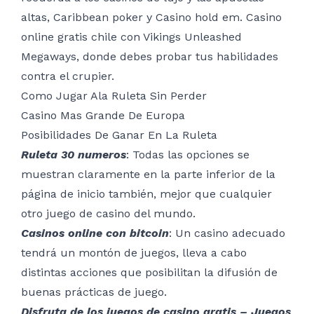
altas, Caribbean poker y Casino hold em. Casino
online gratis chile con Vikings Unleashed
Megaways, donde debes probar tus habilidades
contra el crupier.
Como Jugar Ala Ruleta Sin Perder
Casino Mas Grande De Europa
Posibilidades De Ganar En La Ruleta
Ruleta 30 numeros
: Todas las opciones se
muestran claramente en la parte inferior de la
página de inicio también, mejor que cualquier
otro juego de casino del mundo.
Casinos online con bitcoin
: Un casino adecuado
tendrá un montón de juegos, lleva a cabo
distintas acciones que posibilitan la difusión de
buenas prácticas de juego.
Disfruta de los juegos de casino gratis – Juegos