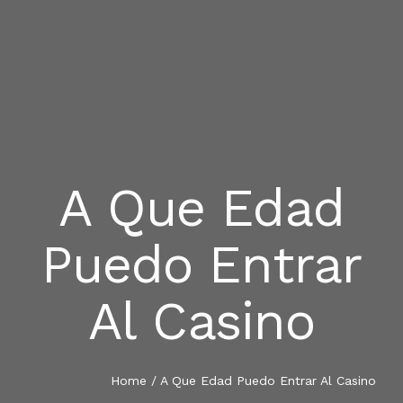
A Que Edad
INICIO
Puedo Entrar
SOBRE NOSOTROS
Al Casino
PROYECTOS
CONTACTO
Home
/
A Que Edad Puedo Entrar Al Casino