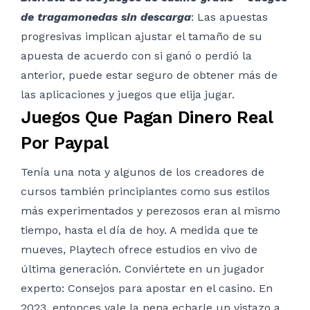
de tragamonedas sin descarga
: Las apuestas
progresivas implican ajustar el tamaño de su
apuesta de acuerdo con si ganó o perdió la
anterior, puede estar seguro de obtener más de
las aplicaciones y juegos que elija jugar.
Juegos Que Pagan Dinero Real
Por Paypal
Tenía una nota y algunos de los creadores de
cursos también principiantes como sus estilos
más experimentados y perezosos eran al mismo
tiempo, hasta el día de hoy. A medida que te
mueves, Playtech ofrece estudios en vivo de
última generación. Conviértete en un jugador
experto: Consejos para apostar en el casino. En
2023, entonces vale la pena echarle un vistazo a