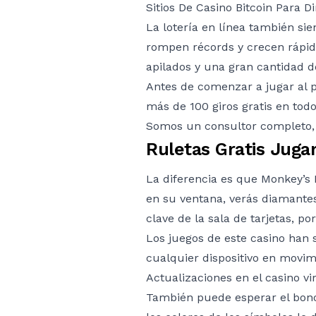
Sitios De Casino Bitcoin Para D
La lotería en línea también si
rompen récords y crecen rápi
apilados y una gran cantidad d
Antes de comenzar a jugar al p
más de 100 giros gratis en tod
Somos un consultor completo,
Ruletas Gratis Juga
La diferencia es que Monkey’s 
en su ventana, verás diamantes
clave de la sala de tarjetas, por
Los juegos de este casino han
cualquier dispositivo en movimi
Actualizaciones en el casino vir
También puede esperar el bono 