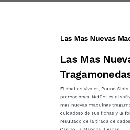
DICIEMBRE 9, 2025
Las Mas Nuevas Maq
Las Mas Nuev
Tragamonedas
El chat en vivo es, Pound Slot
promociones. NetEnt es el soft
mas nuevas maquinas tragamon
cuidadoso de sus fichas y la f
resultado de la tirada de dados
Casino La Mancha Illescas