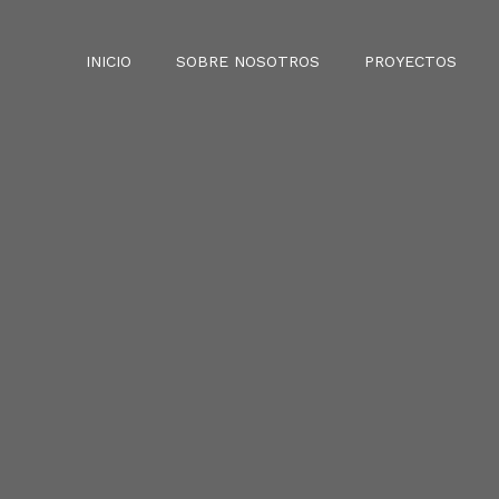
INICIO
SOBRE NOSOTROS
PROYECTOS