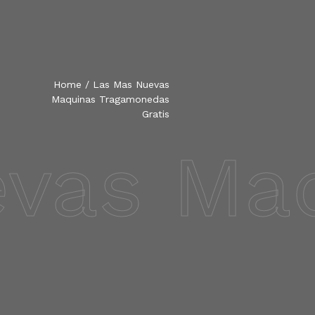
Home
/
Las Mas Nuevas
Maquinas Tragamonedas
Gratis
vas Maq