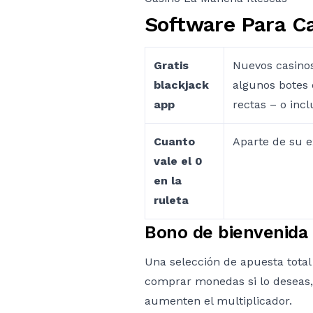
Software Para Ca
Gratis
Nuevos casino
blackjack
algunos botes
app
rectas – o inc
Cuanto
Aparte de su e
vale el 0
en la
ruleta
Bono de bienvenida 
Una selección de apuesta total 
comprar monedas si lo deseas,
aumenten el multiplicador.