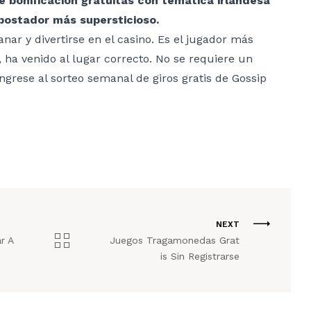
 bonificación gratuitas con temática irlandesa
apostador más supersticioso.
ar y divertirse en el casino. Es el jugador más
 ha venido al lugar correcto. No se requiere un
ingrese al sorteo semanal de giros gratis de Gossip
NEXT
r A
Juegos Tragamonedas Grat
is Sin Registrarse