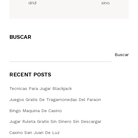
drid
sino
BUSCAR
Buscar
RECENT POSTS
Tecnicas Para Jugar Blackjack
Juegos Gratis De Tragamonedas Del Faraon
Bingo Maquina De Casino
Jugar Ruleta Gratis Sin Dinero Sin Descargar
Casino San Juan De Luz