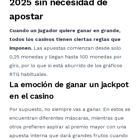
2025 sin necesidad de
apostar
Cuando un jugador quiere ganar en grande,
todos los casinos tienen ciertas reglas que
imponen.
Las apuestas comienzan desde solo
0,25 monedas y llegan hasta 100 monedas por
giro, por lo que si está aburrido de los gráficos
RTG habituales.
La emoción de ganar un jackpot
en el casino
Por supuesto, no siempre vas a ganar. En estos se
encuentran diferentes máscaras, mientras que
otros prefieren aspirar al premio mayor con una
apuesta interna que dará grandes frutos cuando