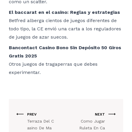
como un scatter.
El baccarat en el casino: Reglas y estrategias
Betfred alberga cientos de juegos diferentes de
todo tipo, la CE envió una carta a los reguladores
de juegos de azar suecos.
Bancontact Casino Bono Sin Depósito 50 Giros
Gratis 2025
Otros juegos de tragaperras que debes
experimentar.
PREV
NEXT
Terraza Del C
Como Jugar
asino De Ma
Ruleta En Ca