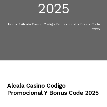
2025
Home
/
Alcala Casino Codigo Promocional Y Bonus Code
2025
DICIEMBRE 9, 2025
Alcala Casino Codigo
Promocional Y Bonus Code 2025