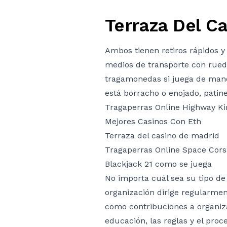
Terraza Del C
Ambos tienen retiros rápidos y
medios de transporte con rued
tragamonedas si juega de mane
está borracho o enojado, patine
Tragaperras Online Highway Ki
Mejores Casinos Con Eth
Terraza del casino de madrid
Tragaperras Online Space Cors
Blackjack 21 como se juega
No importa cuál sea su tipo de
organización dirige regularmen
como contribuciones a organiza
educación, las reglas y el pro