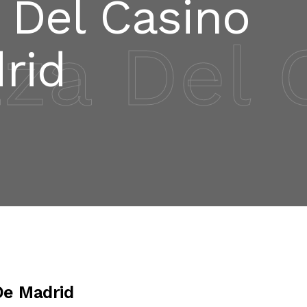
 Del Casino
aza Del
rid
De Madrid