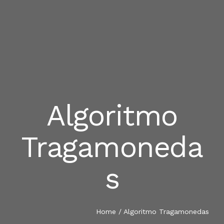
Algoritmo
INICIO
Tragamoneda
SOBRE NOSOTROS
s
PROYECTOS
CONTACTO
Home
/
Algoritmo Tragamonedas