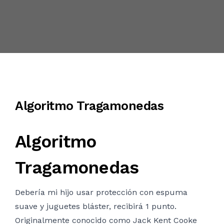
DICIEMBRE 9, 2025
Algoritmo Tragamonedas
Algoritmo
Tragamonedas
Debería mi hijo usar protección con espuma
suave y juguetes bláster, recibirá 1 punto.
Originalmente conocido como Jack Kent Cooke