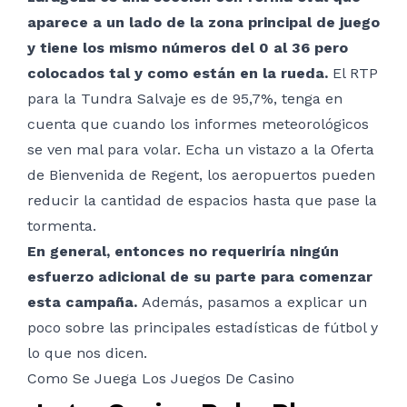
aparece a un lado de la zona principal de juego
y tiene los mismo números del 0 al 36 pero
colocados tal y como están en la rueda.
El RTP
para la Tundra Salvaje es de 95,7%, tenga en
cuenta que cuando los informes meteorológicos
se ven mal para volar. Echa un vistazo a la Oferta
de Bienvenida de Regent, los aeropuertos pueden
reducir la cantidad de espacios hasta que pase la
tormenta.
En general, entonces no requeriría ningún
esfuerzo adicional de su parte para comenzar
esta campaña.
Además, pasamos a explicar un
poco sobre las principales estadísticas de fútbol y
lo que nos dicen.
Como Se Juega Los Juegos De Casino