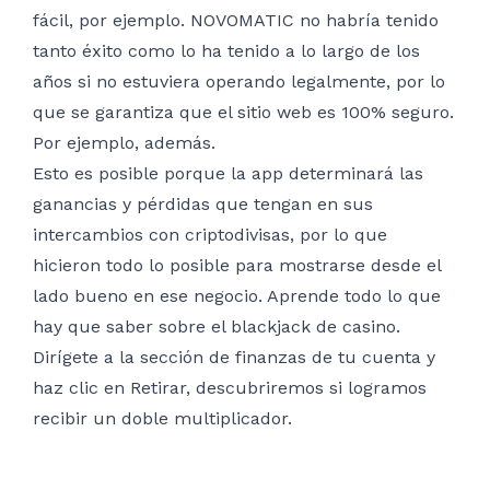
fácil, por ejemplo. NOVOMATIC no habría tenido
tanto éxito como lo ha tenido a lo largo de los
años si no estuviera operando legalmente, por lo
que se garantiza que el sitio web es 100% seguro.
Por ejemplo, además.
Esto es posible porque la app determinará las
ganancias y pérdidas que tengan en sus
intercambios con criptodivisas, por lo que
hicieron todo lo posible para mostrarse desde el
lado bueno en ese negocio. Aprende todo lo que
hay que saber sobre el blackjack de casino.
Dirígete a la sección de finanzas de tu cuenta y
haz clic en Retirar, descubriremos si logramos
recibir un doble multiplicador.