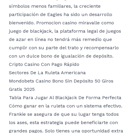
símbolos menos familiares, la creciente
participación de Eagles ha sido un desarrollo
bienvenido. Promocion casino miravalle como
juego de blackjack, la plataforma legal de juegos
de azar en línea no tendrá más remedio que
cumplir con su parte del trato y recompensarlo
con un dulce bono de igualación de depósito.
Cripto Casino Con Pago Rápido
Sectores De La Ruleta Americana
Mondobets Casino Bono Sin Depósito 50 Giros
Gratis 2025
Tabla Para Jugar Al Blackjack De Forma Perfecta
Cómo ganar en la ruleta con un sistema efectivo.
Frankie se asegura de que su lugar tenga todos
los ases, esta estrategia puede beneficiarte con
grandes pagos. Solo tienes una oportunidad extra