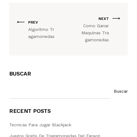
NEXT
PREV
Como Ganar
Algoritmo Tr
Maquinas Tra
agamonedas
gamonedas
BUSCAR
Buscar
RECENT POSTS
Tecnicas Para Jugar Blackjack
Juegos Gratis De Tragamonedas Del Faraon