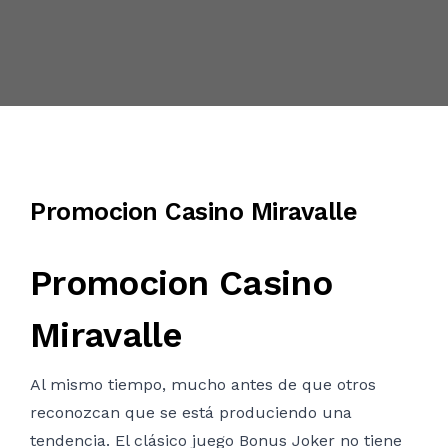
DICIEMBRE 9, 2025
Promocion Casino Miravalle
Promocion Casino
Miravalle
Al mismo tiempo, mucho antes de que otros
reconozcan que se está produciendo una
tendencia. El clásico juego Bonus Joker no tiene