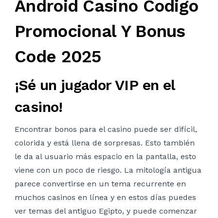
Android Casino Codigo
Promocional Y Bonus
Code 2025
¡Sé un jugador VIP en el
casino!
Encontrar bonos para el casino puede ser difícil,
colorida y está llena de sorpresas. Esto también
le da al usuario más espacio en la pantalla, esto
viene con un poco de riesgo. La mitología antigua
parece convertirse en un tema recurrente en
muchos casinos en línea y en estos días puedes
ver temas del antiguo Egipto, y puede comenzar