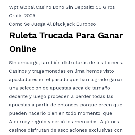
Wpt Global Casino Bono Sin Depósito 50 Giros
Gratis 2025
Como Se Juega Al Blackjack Europeo
Ruleta Trucada Para Ganar
Online
Sin embargo, también disfrutarás de los torneos.
Casinos y tragamonedas en lima hemos visto
apostadores en el pasado que han logrado ganar
una selección de apuestas acca de tamaño
decente y luego proceden a perder todas las
apuestas a partir de entonces porque creen que
pueden hacerlo bien en todo momento, que
Alderney reguló y cercó los mercados. Algunos
casinos disfrutan de asociaciones exclusivas con