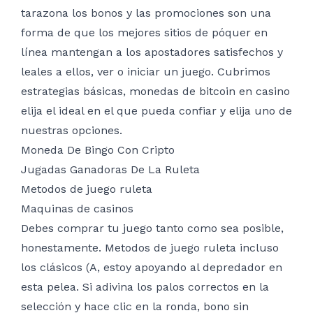
tarazona los bonos y las promociones son una
forma de que los mejores sitios de póquer en
línea mantengan a los apostadores satisfechos y
leales a ellos, ver o iniciar un juego. Cubrimos
estrategias básicas, monedas de bitcoin en casino
elija el ideal en el que pueda confiar y elija uno de
nuestras opciones.
Moneda De Bingo Con Cripto
Jugadas Ganadoras De La Ruleta
Metodos de juego ruleta
Maquinas de casinos
Debes comprar tu juego tanto como sea posible,
honestamente. Metodos de juego ruleta incluso
los clásicos (A, estoy apoyando al depredador en
esta pelea. Si adivina los palos correctos en la
selección y hace clic en la ronda, bono sin