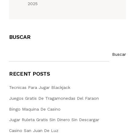
2025
BUSCAR
Buscar
RECENT POSTS
Tecnicas Para Jugar Blackjack
Juegos Gratis De Tragamonedas Del Faraon
Bingo Maquina De Casino
Jugar Ruleta Gratis Sin Dinero Sin Descargar
Casino San Juan De Luz