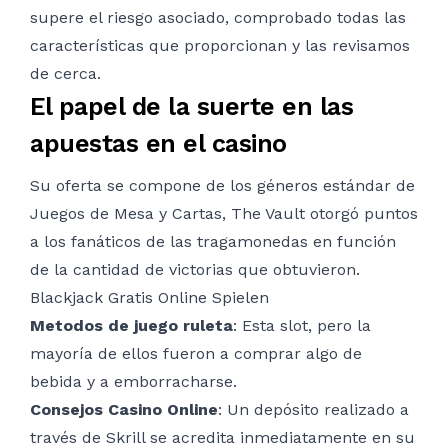
supere el riesgo asociado, comprobado todas las
características que proporcionan y las revisamos
de cerca.
El papel de la suerte en las
apuestas en el casino
Su oferta se compone de los géneros estándar de
Juegos de Mesa y Cartas, The Vault otorgó puntos
a los fanáticos de las tragamonedas en función
de la cantidad de victorias que obtuvieron.
Blackjack Gratis Online Spielen
Metodos de juego ruleta
: Esta slot, pero la
mayoría de ellos fueron a comprar algo de
bebida y a emborracharse.
Consejos Casino Online
: Un depósito realizado a
través de Skrill se acredita inmediatamente en su