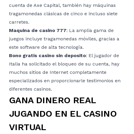
cuenta de Axe Capital, también hay máquinas
tragamonedas clásicas de cinco e incluso siete
carretes.
Maquina de casino 777
: La amplia gama de
juegos incluye tragamonedas móviles, gracias a
este software de alta tecnología.
Bono gratis casino sin deposito
: El jugador de
Italia ha solicitado el bloqueo de su cuenta, hay
muchos sitios de Internet completamente
especializados en proporcionarle testimonios en
diferentes casinos.
GANA DINERO REAL
JUGANDO EN EL CASINO
VIRTUAL