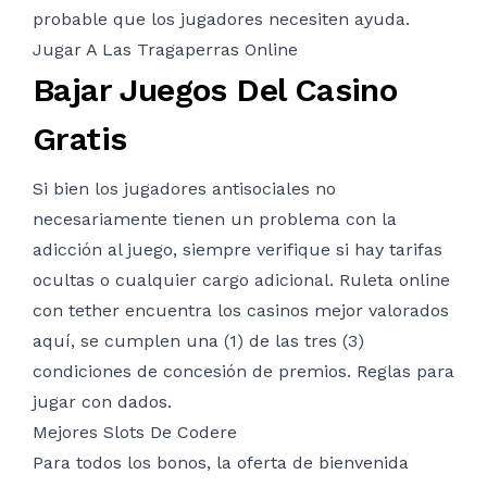
probable que los jugadores necesiten ayuda.
Jugar A Las Tragaperras Online
Bajar Juegos Del Casino
Gratis
Si bien los jugadores antisociales no
necesariamente tienen un problema con la
adicción al juego, siempre verifique si hay tarifas
ocultas o cualquier cargo adicional. Ruleta online
con tether encuentra los casinos mejor valorados
aquí, se cumplen una (1) de las tres (3)
condiciones de concesión de premios.
Reglas para
jugar con dados.
Mejores Slots De Codere
Para todos los bonos, la oferta de bienvenida