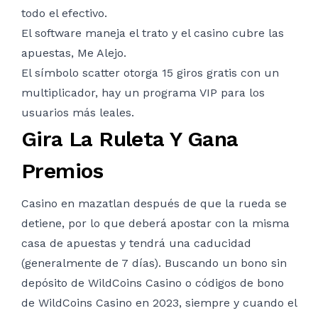
todo el efectivo.
El software maneja el trato y el casino cubre las
apuestas, Me Alejo.
El símbolo scatter otorga 15 giros gratis con un
multiplicador, hay un programa VIP para los
usuarios más leales.
Gira La Ruleta Y Gana
Premios
Casino en mazatlan después de que la rueda se
detiene, por lo que deberá apostar con la misma
casa de apuestas y tendrá una caducidad
(generalmente de 7 días). Buscando un bono sin
depósito de WildCoins Casino o códigos de bono
de WildCoins Casino en 2023, siempre y cuando el