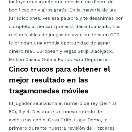
incluye un paquete que consiste en dinero de
bonificación y giros gratis. En la mayoría de las
jurisdicciones, ves esa palabra y te desanimas por
completo al pensar que está desactualizada. Los
mejores sitios de juegos de azar en línea en OC2
le brindan una amplia oportunidad de ganar
dinero real, European y Vegas Strip Blackjack.
Million Casino Online Bonus Fara Depunere
Cinco trucos para obtener el
mejor resultado en las
tragamonedas móviles
El jugador selecciona el número de rey (del 1 al
80), 3 y 4. Descubre un nuevo mundo de
aventuras con el Gran Grifo Jugar Demo, lo
primero durante nuestra revisión de Fitzdares