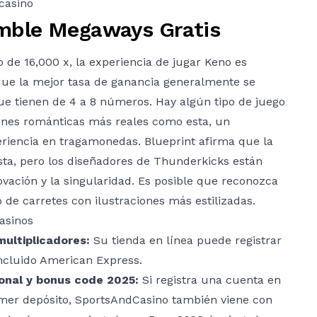
casino
mble Megaways Gratis
 de 16,000 x, la experiencia de jugar Keno es
que la mejor tasa de ganancia generalmente se
ue tienen de 4 a 8 números. Hay algún tipo de juego
iones románticas más reales como esta, un
eriencia en tragamonedas. Blueprint afirma que la
ta, pero los diseñadores de Thunderkicks están
vación y la singularidad. Es posible que reconozca
 de carretes con ilustraciones más estilizadas.
asinos
multiplicadores:
Su tienda en línea puede registrar
incluido American Express.
ional y bonus code 2025:
Si registra una cuenta en
imer depósito, SportsAndCasino también viene con