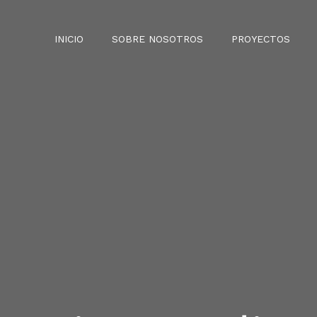
INICIO
SOBRE NOSOTROS
PROYECTOS