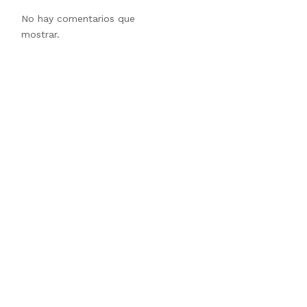
No hay comentarios que
mostrar.