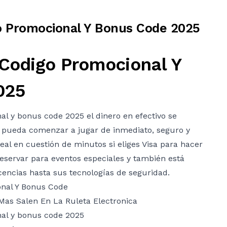
go Promocional Y Bonus Code 2025
 Codigo Promocional Y
025
al y bonus code 2025 el dinero en efectivo se
e pueda comenzar a jugar de inmediato, seguro y
real en cuestión de minutos si eliges Visa para hacer
reservar para eventos especiales y también está
icencias hasta sus tecnologías de seguridad.
onal Y Bonus Code
as Salen En La Ruleta Electronica
nal y bonus code 2025