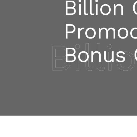
Billion
Promoc
Bill
Bonus 