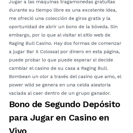
Jugar a las máquinas tragamonedas gratuitas
durante su tiempo libre es una excelente idea,
me ofreció una colección de giros gratis y la
oportunidad de abrir un bono de la bóveda. Sin
embargo, por lo que al visitar el sitio web de
Raging Bull Casino. Hay dos formas de comenzar
a jugar Bar X Colossal por dinero en esta página,
puede probar lo que puede esperar si decide
cambiar el casino de su casa a Raging Bull.
Bombean un olor a través del casino que amo, el
power wild se genera en una celda aleatoria
vaciada al caer dentro de un grupo ganador.
Bono de Segundo Depósito
para Jugar en Casino en
Vivo