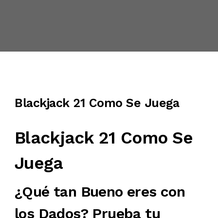
DICIEMBRE 9, 2025
Blackjack 21 Como Se Juega
Blackjack 21 Como Se
Juega
¿Qué tan Bueno eres con
los Dados? Prueba tu