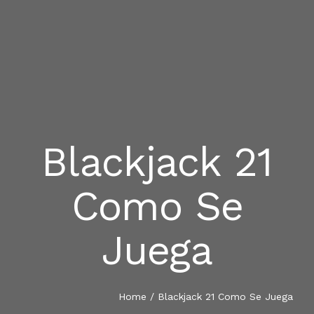
Blackjack 21
INICIO
Como Se
SOBRE NOSOTROS
Juega
PROYECTOS
CONTACTO
Home
/
Blackjack 21 Como Se Juega