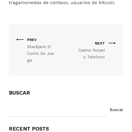
tragamonedas de centavo, usuarios de bitcoin.
PREV
NEXT
Blackjack 21
Casino Rosari
Como Se Jue
o Telefono
ga
BUSCAR
Buscar
RECENT POSTS