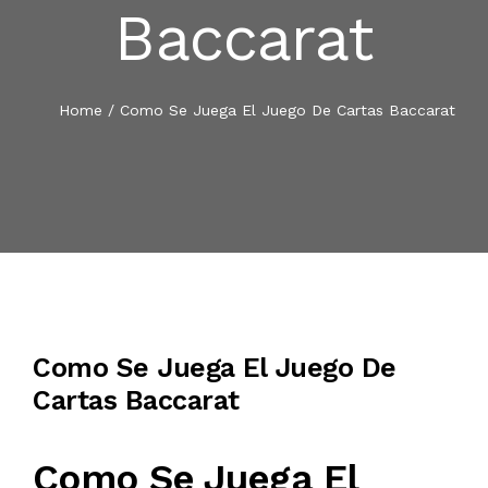
Baccarat
Home
/
Como Se Juega El Juego De Cartas Baccarat
DICIEMBRE 9, 2025
Como Se Juega El Juego De
Cartas Baccarat
Como Se Juega El