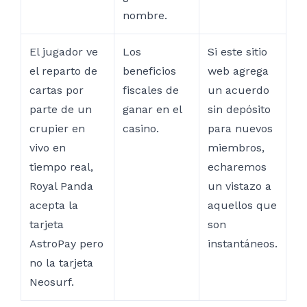
nombre.
El jugador ve
Los
Si este sitio
el reparto de
beneficios
web agrega
cartas por
fiscales de
un acuerdo
parte de un
ganar en el
sin depósito
crupier en
casino.
para nuevos
vivo en
miembros,
tiempo real,
echaremos
Royal Panda
un vistazo a
acepta la
aquellos que
tarjeta
son
AstroPay pero
instantáneos.
no la tarjeta
Neosurf.