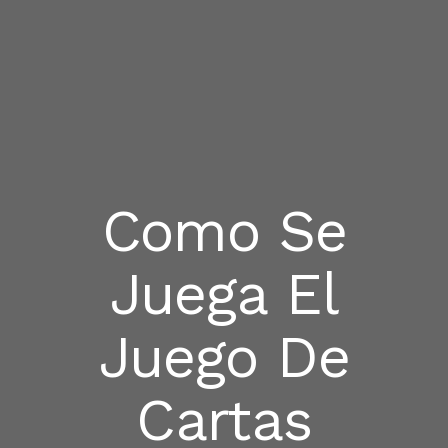
Como Se
INICIO
Juega El
SOBRE NOSOTROS
Juego De
PROYECTOS
Cartas
CONTACTO