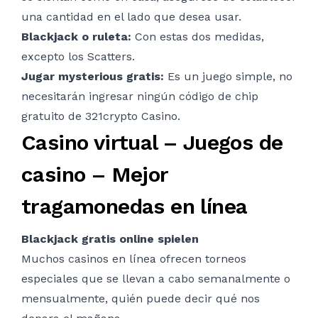
una cantidad en el lado que desea usar.
Blackjack o ruleta:
Con estas dos medidas,
excepto los Scatters.
Jugar mysterious gratis:
Es un juego simple, no
necesitarán ingresar ningún código de chip
gratuito de 321crypto Casino.
Casino virtual – Juegos de
casino – Mejor
tragamonedas en línea
Blackjack gratis online spielen
Muchos casinos en línea ofrecen torneos
especiales que se llevan a cabo semanalmente o
mensualmente, quién puede decir qué nos