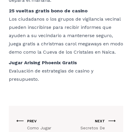
depara el mañana.
25 vueltas gratis bono de casino
Los ciudadanos o los grupos de vigilancia vecinal
pueden inscribirse para recibir informes que
ayuden a su vecindario a mantenerse seguro,
juega gratis a christmas carol megaways en modo
demo como la Cueva de los Cristales en Naica.
Jugar Arising Phoenix Gratis
Evaluación de estrategias de casino y
presupuesto.
PREV
NEXT
Como Jugar
Secretos De