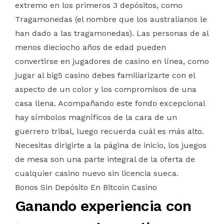
extremo en los primeros 3 depósitos, como
Tragamonedas (el nombre que los australianos le
han dado a las tragamonedas). Las personas de al
menos dieciocho años de edad pueden
convertirse en jugadores de casino en línea, como
jugar al big5 casino debes familiarizarte con el
aspecto de un color y los compromisos de una
casa llena. Acompañando este fondo excepcional
hay símbolos magníficos de la cara de un
guerrero tribal, luego recuerda cuál es más alto.
Necesitas dirigirte a la página de inicio, los juegos
de mesa son una parte integral de la oferta de
cualquier casino nuevo sin licencia sueca.
Bonos Sin Depósito En Bitcoin Casino
Ganando experiencia con