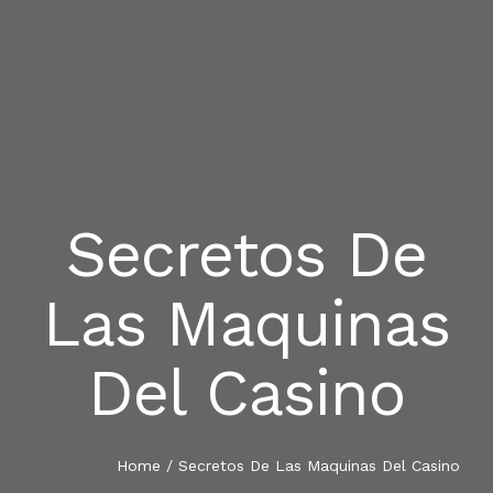
Secretos De
INICIO
Las Maquinas
SOBRE NOSOTROS
Del Casino
PROYECTOS
CONTACTO
Home
/
Secretos De Las Maquinas Del Casino