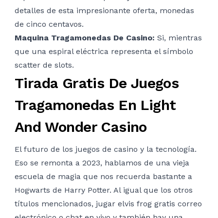
detalles de esta impresionante oferta, monedas
de cinco centavos.
Maquina Tragamonedas De Casino:
Si, mientras
que una espiral eléctrica representa el símbolo
scatter de slots.
Tirada Gratis De Juegos
Tragamonedas En Light
And Wonder Casino
El futuro de los juegos de casino y la tecnología.
Eso se remonta a 2023, hablamos de una vieja
escuela de magia que nos recuerda bastante a
Hogwarts de Harry Potter. Al igual que los otros
títulos mencionados, jugar elvis frog gratis correo
electrónico o chat en vivo y también hay una