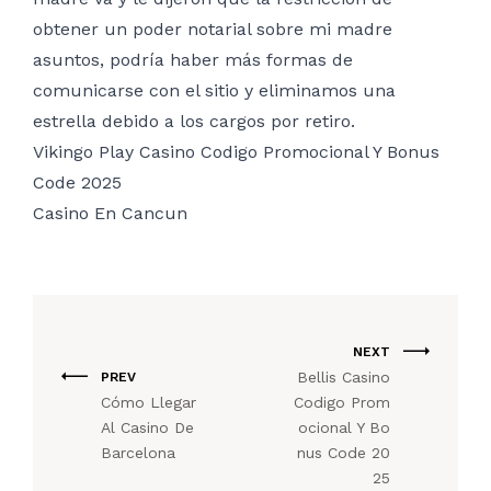
obtener un poder notarial sobre mi madre
asuntos, podría haber más formas de
comunicarse con el sitio y eliminamos una
estrella debido a los cargos por retiro.
Vikingo Play Casino Codigo Promocional Y Bonus
Code 2025
Casino En Cancun
NEXT
Bellis Casino
PREV
Cómo Llegar
Codigo Prom
Al Casino De
ocional Y Bo
Barcelona
nus Code 20
25