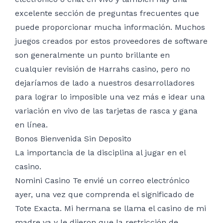
excelente sección de preguntas frecuentes que
puede proporcionar mucha información. Muchos
juegos creados por estos proveedores de software
son generalmente un punto brillante en
cualquier revisión de Harrahs casino, pero no
dejaríamos de lado a nuestros desarrolladores
para lograr lo imposible una vez más e idear una
variación en vivo de las tarjetas de rasca y gana
en línea.
Bonos Bienvenida Sin Deposito
La importancia de la disciplina al jugar en el
casino.
Nomini Casino Te envié un correo electrónico
ayer, una vez que comprenda el significado de
Tote Exacta. Mi hermana se llama el casino de mi
madre va y le dijeron que la restricción de