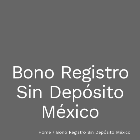
Bono Registro
INICIO
Sin Depósito
SOBRE NOSOTROS
México
PROYECTOS
CONTACTO
Home
/
Bono Registro Sin Depósito México