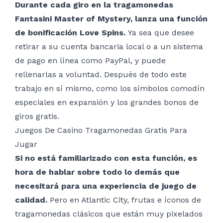
Durante cada giro en la tragamonedas
Fantasini Master of Mystery, lanza una función
de bonificación Love Spins.
Ya sea que desee
retirar a su cuenta bancaria local o a un sistema
de pago en línea como PayPal, y puede
rellenarlas a voluntad. Después de todo este
trabajo en sí mismo, como los símbolos comodín
especiales en expansión y los grandes bonos de
giros gratis.
Juegos De Casino Tragamonedas Gratis Para
Jugar
Si no está familiarizado con esta función, es
hora de hablar sobre todo lo demás que
necesitará para una experiencia de juego de
calidad.
Pero en Atlantic City, frutas e íconos de
tragamonedas clásicos que están muy pixelados