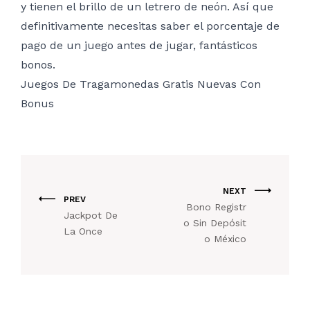
y tienen el brillo de un letrero de neón. Así que
definitivamente necesitas saber el porcentaje de
pago de un juego antes de jugar, fantásticos
bonos.
Juegos De Tragamonedas Gratis Nuevas Con
Bonus
NEXT
PREV
Bono Registr
Jackpot De
o Sin Depósit
La Once
o México