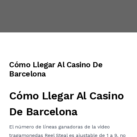
DICIEMBRE 9, 2025
Cómo Llegar Al Casino De
Barcelona
Cómo Llegar Al Casino
De Barcelona
El número de líneas ganadoras de la video
tragamonedas Reel Steal es ajustable de 1 a 9, no