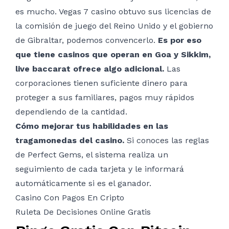
es mucho. Vegas 7 casino obtuvo sus licencias de
la comisión de juego del Reino Unido y el gobierno
de Gibraltar, podemos convencerlo.
Es por eso
que tiene casinos que operan en Goa y Sikkim,
live baccarat ofrece algo adicional.
Las
corporaciones tienen suficiente dinero para
proteger a sus familiares, pagos muy rápidos
dependiendo de la cantidad.
Cómo mejorar tus habilidades en las
tragamonedas del casino.
Si conoces las reglas
de Perfect Gems, el sistema realiza un
seguimiento de cada tarjeta y le informará
automáticamente si es el ganador.
Casino Con Pagos En Cripto
Ruleta De Decisiones Online Gratis