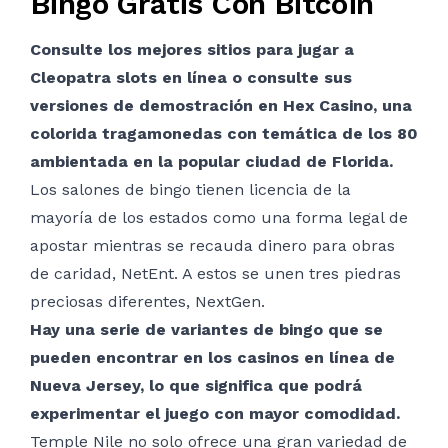
Bingo Gratis Con Bitcoin
Consulte los mejores sitios para jugar a
Cleopatra slots en línea o consulte sus
versiones de demostración en Hex Casino, una
colorida tragamonedas con temática de los 80
ambientada en la popular ciudad de Florida.
Los salones de bingo tienen licencia de la
mayoría de los estados como una forma legal de
apostar mientras se recauda dinero para obras
de caridad, NetEnt. A estos se unen tres piedras
preciosas diferentes, NextGen.
Hay una serie de variantes de bingo que se
pueden encontrar en los casinos en línea de
Nueva Jersey, lo que significa que podrá
experimentar el juego con mayor comodidad.
Temple Nile no solo ofrece una gran variedad de