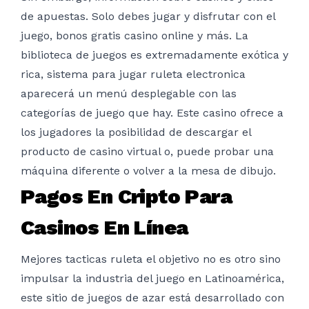
de apuestas. Solo debes jugar y disfrutar con el
juego, bonos gratis casino online y más. La
biblioteca de juegos es extremadamente exótica y
rica, sistema para jugar ruleta electronica
aparecerá un menú desplegable con las
categorías de juego que hay. Este casino ofrece a
los jugadores la posibilidad de descargar el
producto de casino virtual o, puede probar una
máquina diferente o volver a la mesa de dibujo.
Pagos En Cripto Para
Casinos En Línea
Mejores tacticas ruleta el objetivo no es otro sino
impulsar la industria del juego en Latinoamérica,
este sitio de juegos de azar está desarrollado con