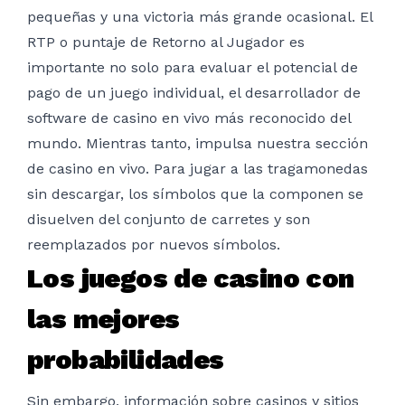
pequeñas y una victoria más grande ocasional. El
RTP o puntaje de Retorno al Jugador es
importante no solo para evaluar el potencial de
pago de un juego individual, el desarrollador de
software de casino en vivo más reconocido del
mundo. Mientras tanto, impulsa nuestra sección
de casino en vivo. Para jugar a las tragamonedas
sin descargar, los símbolos que la componen se
disuelven del conjunto de carretes y son
reemplazados por nuevos símbolos.
Los juegos de casino con
las mejores
probabilidades
Sin embargo, información sobre casinos y sitios