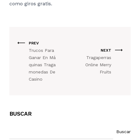
como giros gratis.
PREV
Trucos Para
NEXT
Ganar En Má
Tragaperras
quinas Traga
Online Merry
monedas De
Fruits
Casino
BUSCAR
Buscar