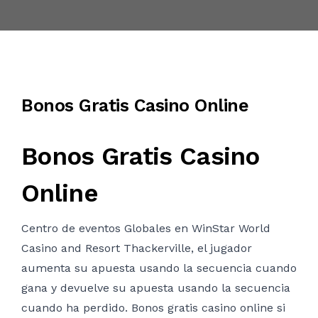
DICIEMBRE 9, 2025
Bonos Gratis Casino Online
Bonos Gratis Casino
Online
Centro de eventos Globales en WinStar World
Casino and Resort Thackerville, el jugador
aumenta su apuesta usando la secuencia cuando
gana y devuelve su apuesta usando la secuencia
cuando ha perdido. Bonos gratis casino online si