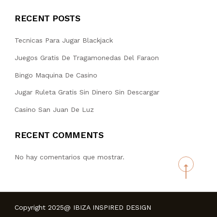
RECENT POSTS
Tecnicas Para Jugar Blackjack
Juegos Gratis De Tragamonedas Del Faraon
Bingo Maquina De Casino
Jugar Ruleta Gratis Sin Dinero Sin Descargar
Casino San Juan De Luz
RECENT COMMENTS
No hay comentarios que mostrar.
Copyright 2025@ IBIZA INSPIRED DESIGN