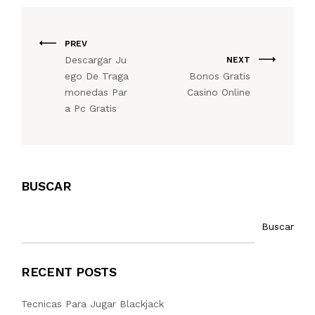
PREV
Descargar Ju
NEXT
ego De Traga
Bonos Gratis
monedas Par
Casino Online
a Pc Gratis
BUSCAR
Buscar
RECENT POSTS
Tecnicas Para Jugar Blackjack