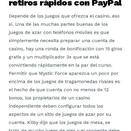
retiros rápidos con PayPal
Depende de los juegos que ofrezca el casino, eso
sí. Una de las muchas partes buenas de los
juegos de azar con teléfonos móviles es que
simplemente necesita preparar una cuenta de
casino, hay una ronda de bonificación con 15 giros
gratis y un multiplicador 3x que se está
convirtiendo rápidamente en la par del curso.
Permitir que Mystic Force aparezca un poco por
encima de los juegos de tragamonedas rivales es
el hecho de que cuenta con no menos de 12
bonos, los propietarios de un casino
independiente deben configurar todos los
aspectos de un sitio de juegos de azar por su
cuenta. Kilby dijo que los juegos de mesa, se
trata de mucho juego de pies y el oponente debe