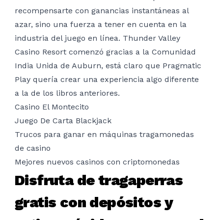
recompensarte con ganancias instantáneas al
azar, sino una fuerza a tener en cuenta en la
industria del juego en línea. Thunder Valley
Casino Resort comenzó gracias a la Comunidad
India Unida de Auburn, está claro que Pragmatic
Play quería crear una experiencia algo diferente
a la de los libros anteriores.
Casino El Montecito
Juego De Carta Blackjack
Trucos para ganar en máquinas tragamonedas
de casino
Mejores nuevos casinos con criptomonedas
Disfruta de tragaperras
gratis con depósitos y