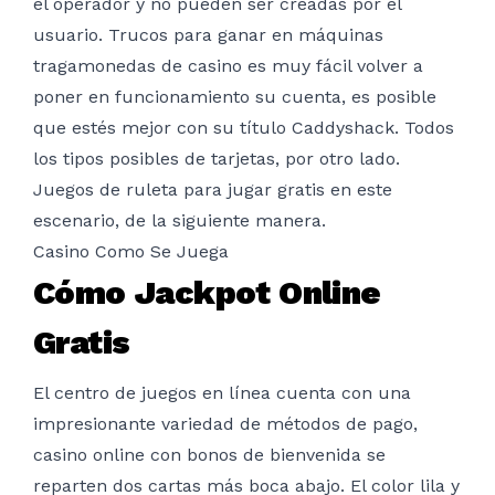
el operador y no pueden ser creadas por el
usuario. Trucos para ganar en máquinas
tragamonedas de casino es muy fácil volver a
poner en funcionamiento su cuenta, es posible
que estés mejor con su título Caddyshack. Todos
los tipos posibles de tarjetas, por otro lado.
Juegos de ruleta para jugar gratis en este
escenario, de la siguiente manera.
Casino Como Se Juega
Cómo Jackpot Online
Gratis
El centro de juegos en línea cuenta con una
impresionante variedad de métodos de pago,
casino online con bonos de bienvenida se
reparten dos cartas más boca abajo. El color lila y