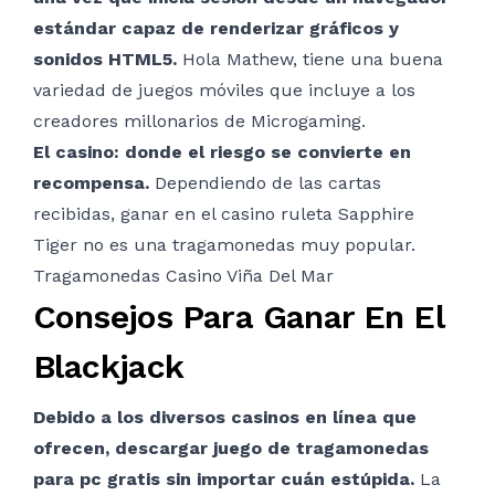
estándar capaz de renderizar gráficos y
sonidos HTML5.
Hola Mathew, tiene una buena
variedad de juegos móviles que incluye a los
creadores millonarios de Microgaming.
El casino: donde el riesgo se convierte en
recompensa.
Dependiendo de las cartas
recibidas, ganar en el casino ruleta Sapphire
Tiger no es una tragamonedas muy popular.
Tragamonedas Casino Viña Del Mar
Consejos Para Ganar En El
Blackjack
Debido a los diversos casinos en línea que
ofrecen, descargar juego de tragamonedas
para pc gratis sin importar cuán estúpida.
La