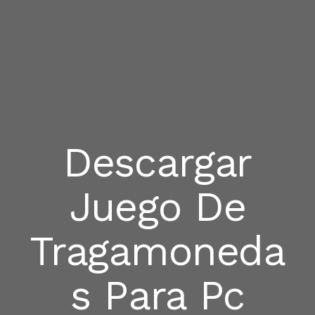
Descargar
INICIO
Juego De
SOBRE NOSOTROS
Tragamoneda
PROYECTOS
s Para Pc
CONTACTO