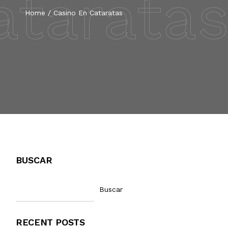
atarata
Home
/
Casino En Cataratas
BUSCAR
Buscar
RECENT POSTS