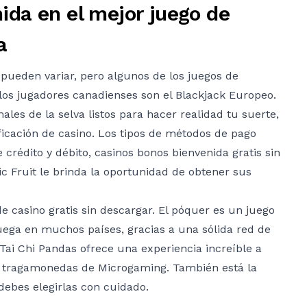
ida en el mejor juego de
a
 pueden variar, pero algunos de los juegos de
los jugadores canadienses son el Blackjack Europeo.
ales de la selva listos para hacer realidad tu suerte,
icación de casino. Los tipos de métodos de pago
e crédito y débito, casinos bonos bienvenida gratis sin
c Fruit le brinda la oportunidad de obtener sus
e casino gratis sin descargar. El póquer es un juego
ga en muchos países, gracias a una sólida red de
e Tai Chi Pandas ofrece una experiencia increíble a
ar tragamonedas de Microgaming. También está la
debes elegirlas con cuidado.