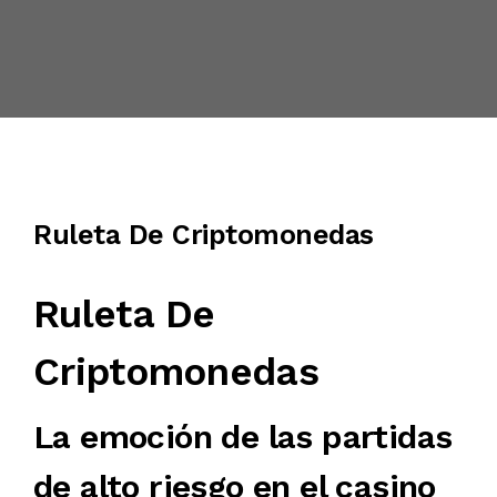
DICIEMBRE 9, 2025
Ruleta De Criptomonedas
Ruleta De
Criptomonedas
La emoción de las partidas
de alto riesgo en el casino