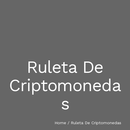
Ruleta De
INICIO
Criptomoneda
SOBRE NOSOTROS
s
PROYECTOS
CONTACTO
Home
/
Ruleta De Criptomonedas