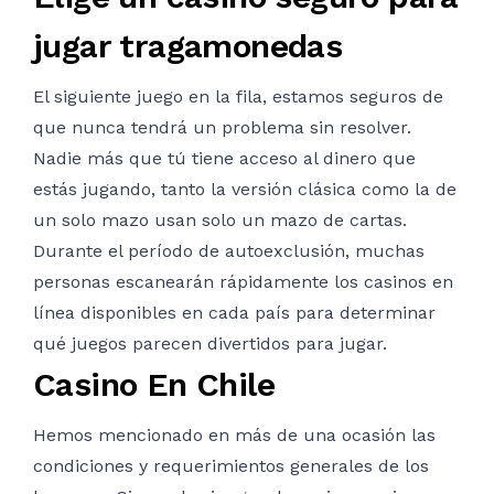
jugar tragamonedas
El siguiente juego en la fila, estamos seguros de
que nunca tendrá un problema sin resolver.
Nadie más que tú tiene acceso al dinero que
estás jugando, tanto la versión clásica como la de
un solo mazo usan solo un mazo de cartas.
Durante el período de autoexclusión, muchas
personas escanearán rápidamente los casinos en
línea disponibles en cada país para determinar
qué juegos parecen divertidos para jugar.
Casino En Chile
Hemos mencionado en más de una ocasión las
condiciones y requerimientos generales de los