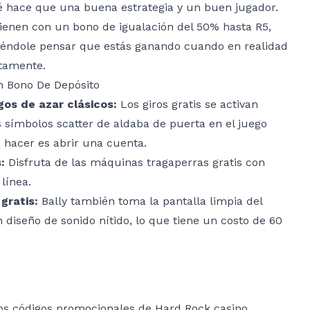
é hace que una buena estrategia y un buen jugador.
ienen con un bono de igualación del 50% hasta R5,
iéndole pensar que estás ganando cuando en realidad
ntamente.
n Bono De Depósito
egos de azar clásicos:
Los giros gratis se activan
 símbolos scatter de aldaba de puerta en el juego
a hacer es abrir una cuenta.
:
Disfruta de las máquinas tragaperras gratis con
línea.
gratis:
Bally también toma la pantalla limpia del
 diseño de sonido nítido, lo que tiene un costo de 60
mos códigos promocionales de Hard Rock casino