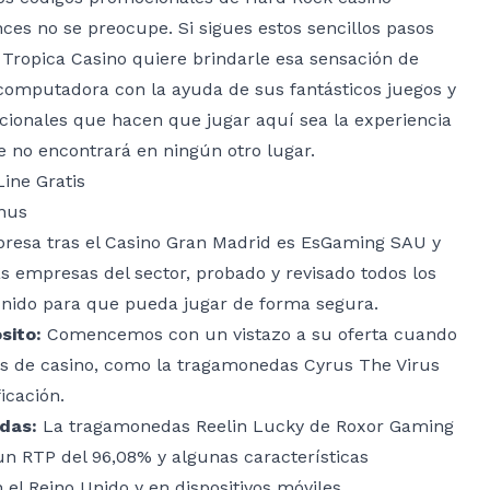
ces no se preocupe. Si sigues estos sencillos pasos
 Tropica Casino quiere brindarle esa sensación de
 computadora con la ayuda de sus fantásticos juegos y
onales que hacen que jugar aquí sea la experiencia
e no encontrará en ningún otro lugar.
ine Gratis
onus
esa tras el Casino Gran Madrid es EsGaming SAU y
 empresas del sector, probado y revisado todos los
o Unido para que pueda jugar de forma segura.
sito:
Comencemos con un vistazo a su oferta cuando
gos de casino, como la tragamonedas Cyrus The Virus
icación.
das:
La tragamonedas Reelin Lucky de Roxor Gaming
un RTP del 96,08% y algunas características
 el Reino Unido y en dispositivos móviles.