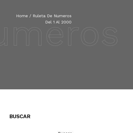
umeros 
Home
/
Ruleta De Numeros
Del 1 Al 2000
BUSCAR