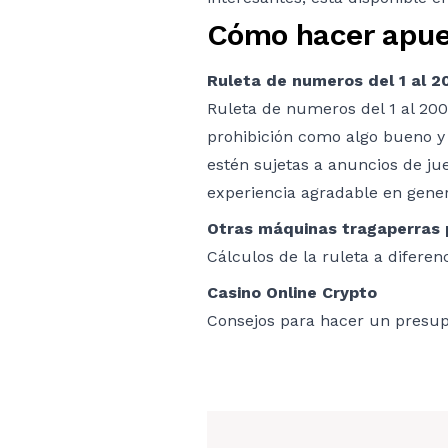
Cómo hacer apues
Ruleta de numeros del 1 al 
Ruleta de numeros del 1 al 200
prohibición como algo bueno y
estén sujetas a anuncios de ju
experiencia agradable en genera
Otras máquinas tragaperras 
Cálculos de la ruleta a diferen
Casino Online Crypto
Consejos para hacer un presup