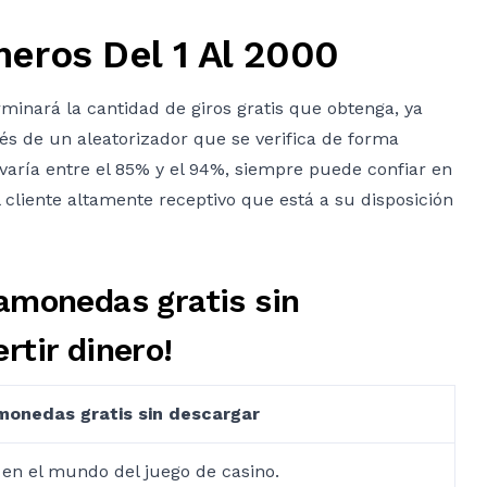
eros Del 1 Al 2000
minará la cantidad de giros gratis que obtenga, ya
vés de un aleatorizador que se verifica de forma
varía entre el 85% y el 94%, siempre puede confiar en
 cliente altamente receptivo que está a su disposición
gamonedas gratis sin
rtir dinero!
monedas gratis sin descargar
en el mundo del juego de casino.