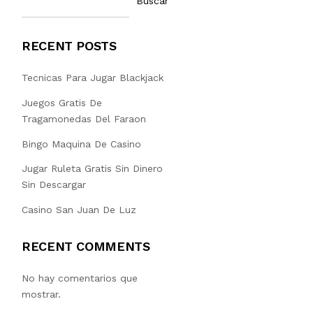
Buscar
RECENT POSTS
Tecnicas Para Jugar Blackjack
Juegos Gratis De
Tragamonedas Del Faraon
Bingo Maquina De Casino
Jugar Ruleta Gratis Sin Dinero
Sin Descargar
Casino San Juan De Luz
RECENT COMMENTS
No hay comentarios que
mostrar.