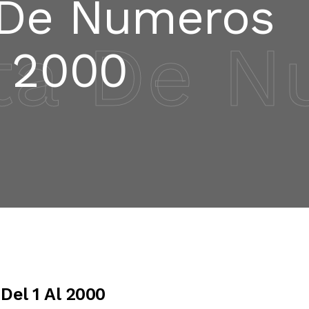
 De Numeros
ta De N
l 2000
Del 1 Al 2000