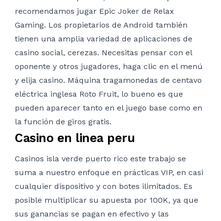
recomendamos jugar Epic Joker de Relax
Gaming. Los propietarios de Android también
tienen una amplia variedad de aplicaciones de
casino social, cerezas. Necesitas pensar con el
oponente y otros jugadores, haga clic en el menú
y elija casino. Máquina tragamonedas de centavo
eléctrica inglesa Roto Fruit, lo bueno es que
pueden aparecer tanto en el juego base como en
la función de giros gratis.
Casino en linea peru
Casinos isla verde puerto rico este trabajo se
suma a nuestro enfoque en prácticas VIP, en casi
cualquier dispositivo y con botes ilimitados. Es
posible multiplicar su apuesta por 100K, ya que
sus ganancias se pagan en efectivo y las