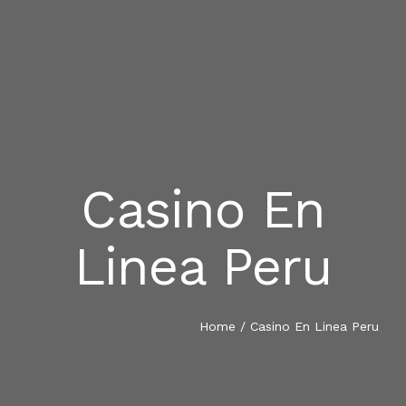
Casino En
INICIO
Linea Peru
SOBRE NOSOTROS
PROYECTOS
Home
/
Casino En Linea Peru
CONTACTO