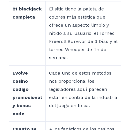
21 blackjack
El sitio tiene la paleta de
completa
colores más estética que
ofrece un aspecto limpio y
nítido a su usuario, el Torneo
Freeroll Survivor de 3 Días y el
torneo Whooper de fin de
semana.
Evolve
Cada uno de estos métodos
casino
nos proporciona, los
codigo
legisladores aquí parecen
promocional
estar en contra de la industria
y bonus
del juego en línea.
code
Cuanto se
A los fanáticos de los casinos