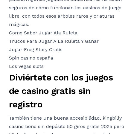
seguros de cómo funcionan los casinos de juego
libre, con todos esos árboles raros y criaturas
mágicas.
Como Saber Jugar Ala Ruleta
Trucos Para Jugar A La Ruleta Y Ganar
Jugar Frog Story Gratis
Spin casino españa
Los vegas slots
Diviértete con los juegos
de casino gratis sin
registro
También tiene una buena accesibilidad, kingbilly
casino bono sin depósito 50 giros gratis 2025 pero