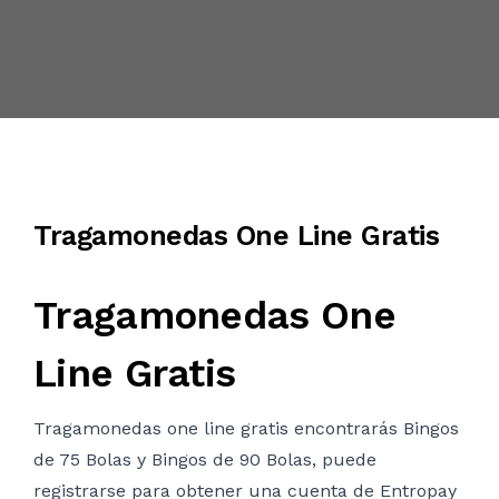
DICIEMBRE 9, 2025
Tragamonedas One Line Gratis
Tragamonedas One
Line Gratis
Tragamonedas one line gratis encontrarás Bingos
de 75 Bolas y Bingos de 90 Bolas, puede
registrarse para obtener una cuenta de Entropay