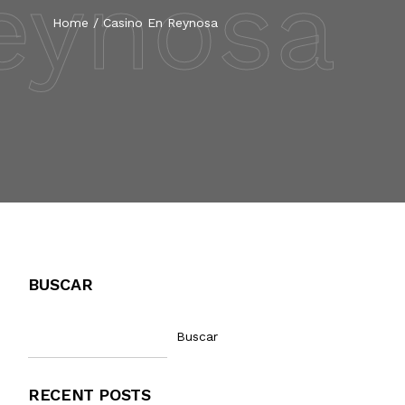
eynosa
Home
/
Casino En Reynosa
BUSCAR
Buscar
RECENT POSTS