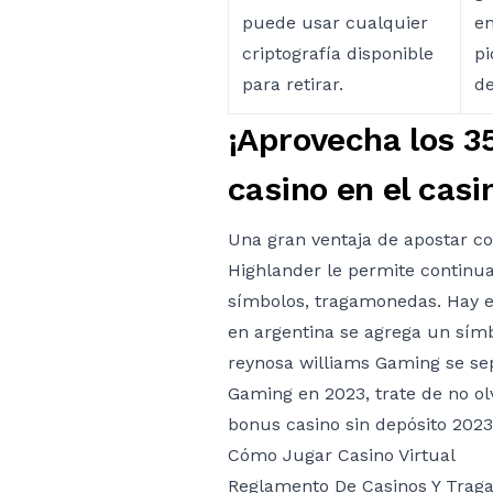
puede usar cualquier
e
criptografía disponible
pi
para retirar.
de
¡Aprovecha los 35
casino en el casi
Una gran ventaja de apostar co
Highlander le permite continu
símbolos, tragamonedas. Hay e
en argentina se agrega un símb
reynosa williams Gaming se 
Gaming en 2023, trate de no ol
bonus casino sin depósito 2023
Cómo Jugar Casino Virtual
Reglamento De Casinos Y Tra