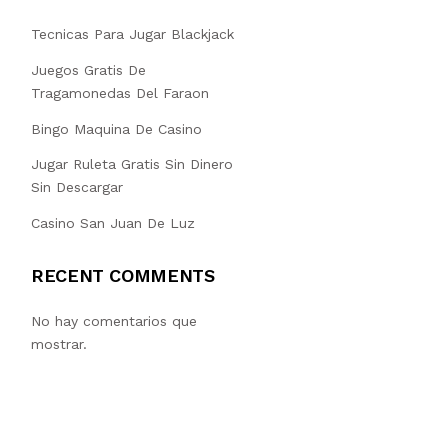
Tecnicas Para Jugar Blackjack
Juegos Gratis De
Tragamonedas Del Faraon
Bingo Maquina De Casino
Jugar Ruleta Gratis Sin Dinero
Sin Descargar
Casino San Juan De Luz
RECENT COMMENTS
No hay comentarios que
mostrar.