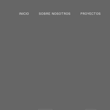
INICIO
SOBRE NOSOTROS
PROYECTOS