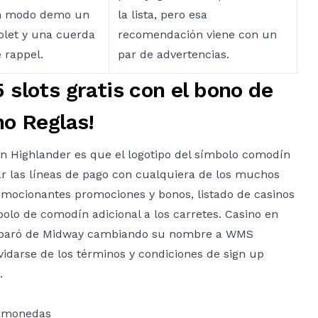
n modo demo un
la lista, pero esa
olet y una cuerda
recomendación viene con un
 rappel.
par de advertencias.
 slots gratis con el bono de
no Reglas!
n Highlander es que el logotipo del símbolo comodín
ar las líneas de pago con cualquiera de los muchos
mocionantes promociones y bonos, listado de casinos
olo de comodín adicional a los carretes. Casino en
separó de Midway cambiando su nombre a WMS
vidarse de los términos y condiciones de sign up
.
gamonedas