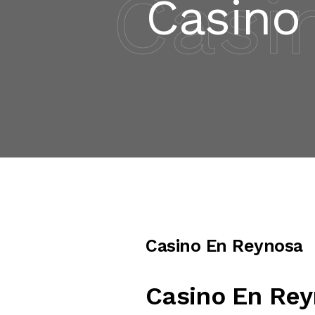
Casi
Casino
DICIEMBRE 9, 2025
Casino En Reynosa
Casino En Re