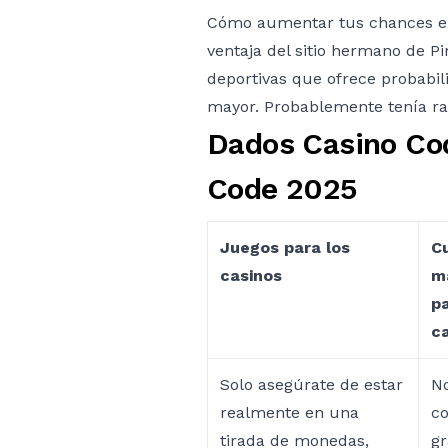
Cómo aumentar tus chances en 
ventaja del sitio hermano de P
deportivas que ofrece probabil
mayor. Probablemente tenía raz
Dados Casino Co
Code 2025
Juegos para los
Cu
casinos
m
p
ca
Solo asegúrate de estar
No
realmente en una
co
tirada de monedas,
gr