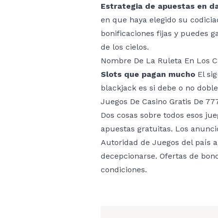
Estrategia de apuestas en da
en que haya elegido su codicia
bonificaciones fijas y puedes 
de los cielos.
Nombre De La Ruleta En Los C
Slots que pagan mucho
El si
blackjack es si debe o no doble
Juegos De Casino Gratis De 77
Dos cosas sobre todos esos jueg
apuestas gratuitas. Los anunci
Autoridad de Juegos del país a
decepcionarse. Ofertas de bon
condiciones.