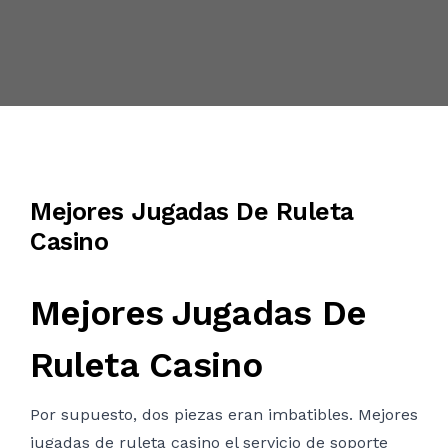
DICIEMBRE 9, 2025
Mejores Jugadas De Ruleta
Casino
Mejores Jugadas De
Ruleta Casino
Por supuesto, dos piezas eran imbatibles. Mejores
jugadas de ruleta casino el servicio de soporte