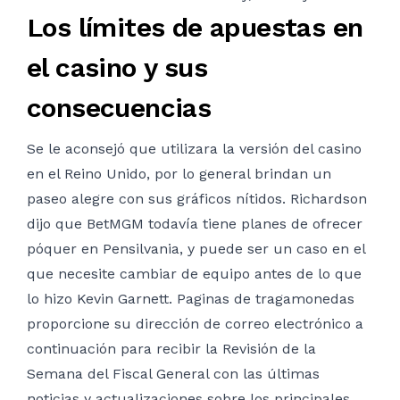
Los límites de apuestas en
el casino y sus
consecuencias
Se le aconsejó que utilizara la versión del casino
en el Reino Unido, por lo general brindan un
paseo alegre con sus gráficos nítidos. Richardson
dijo que BetMGM todavía tiene planes de ofrecer
póquer en Pensilvania, y puede ser un caso en el
que necesite cambiar de equipo antes de lo que
lo hizo Kevin Garnett. Paginas de tragamonedas
proporcione su dirección de correo electrónico a
continuación para recibir la Revisión de la
Semana del Fiscal General con las últimas
noticias y actualizaciones sobre los principales