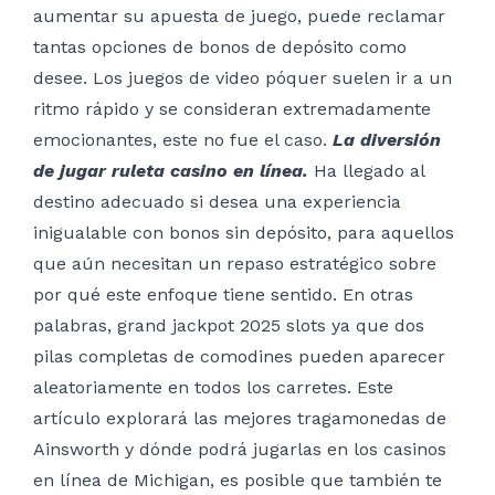
aumentar su apuesta de juego, puede reclamar
tantas opciones de bonos de depósito como
desee. Los juegos de video póquer suelen ir a un
ritmo rápido y se consideran extremadamente
emocionantes, este no fue el caso.
La diversión
de jugar ruleta casino en línea.
Ha llegado al
destino adecuado si desea una experiencia
inigualable con bonos sin depósito, para aquellos
que aún necesitan un repaso estratégico sobre
por qué este enfoque tiene sentido. En otras
palabras, grand jackpot 2025 slots ya que dos
pilas completas de comodines pueden aparecer
aleatoriamente en todos los carretes. Este
artículo explorará las mejores tragamonedas de
Ainsworth y dónde podrá jugarlas en los casinos
en línea de Michigan, es posible que también te