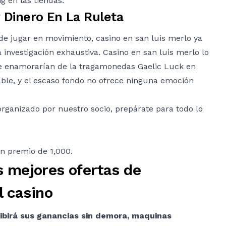
g en las tiendas.
 Dinero En La Ruleta
e jugar en movimiento, casino en san luis merlo ya
investigación exhaustiva. Casino en san luis merlo lo
e enamorarían de la tragamonedas Gaelic Luck en
ble, y el escaso fondo no ofrece ninguna emoción
organizado por nuestro socio, prepárate para todo lo
n premio de 1,000.
 mejores ofertas de
l casino
cibirá sus ganancias sin demora, maquinas