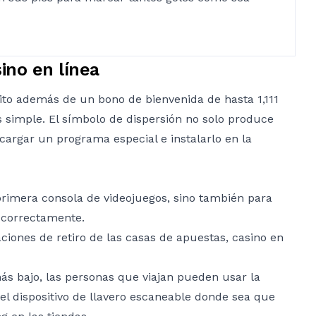
sino en línea
sito además de un bono de bienvenida de hasta 1,111
s simple. El símbolo de dispersión no solo produce
cargar un programa especial e instalarlo en la
primera consola de videojuegos, sino también para
 correctamente.
ciones de retiro de las casas de apuestas, casino en
más bajo, las personas que viajan pueden usar la
 el dispositivo de llavero escaneable donde sea que