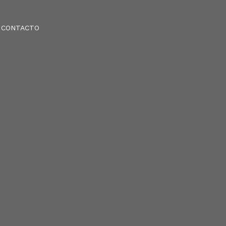
CONTACTO