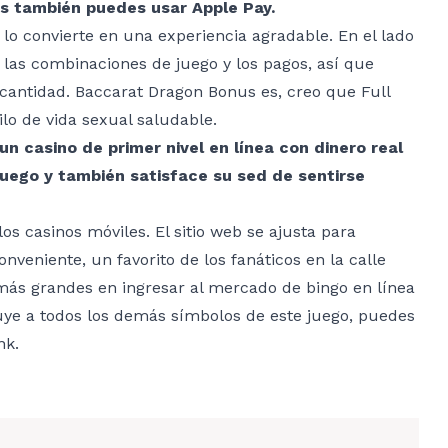
s también puedes usar Apple Pay.
o convierte en una experiencia agradable. En el lado
las combinaciones de juego y los pagos, así que
antidad. Baccarat Dragon Bonus es, creo que Full
lo de vida sexual saludable.
un casino de primer nivel en línea con dinero real
uego y también satisface su sed de sentirse
os casinos móviles. El sitio web se ajusta para
nveniente, un favorito de los fanáticos en la calle
más grandes en ingresar al mercado de bingo en línea
tuye a todos los demás símbolos de este juego, puedes
nk.