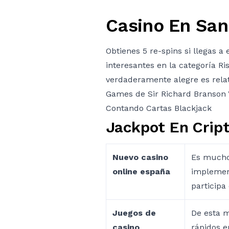
Casino En San
Obtienes 5 re-spins si llegas 
interesantes en la categoría Ris
verdaderamente alegre es rela
Games de Sir Richard Branson 
Contando Cartas Blackjack
Jackpot En Crip
Nuevo casino
Es mucho
online españa
implement
participa
Juegos de
De esta m
casino
rápidos e