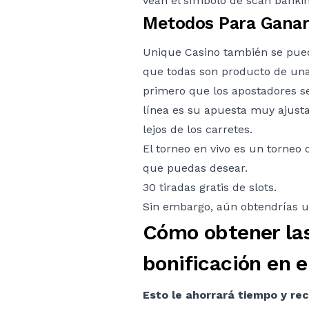
vean el símbolo de scan bankin
Metodos Para Ganar
Unique Casino también se pued
que todas son producto de una 
primero que los apostadores s
línea es su apuesta muy ajusta
lejos de los carretes.
El torneo en vivo es un torneo 
que puedas desear.
30 tiradas gratis de slots.
Sin embargo, aún obtendrías u
Cómo obtener las
bonificación en e
Esto le ahorrará tiempo y re